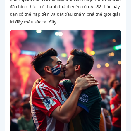
đã chính thức trở thành thành viên của AU88. Lúc này,
bạn có thể nạp tiền và bắt đầu khám phá thế giới giải
trí đầy màu sắc tại đây.