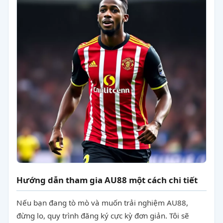
Hướng dẫn tham gia AU88 một cách chi tiết
Nếu bạn đang tò mò và muốn trải nghiệm AU88,
đừng lo, quy trình đăng ký cực kỳ đơn giản. Tôi sẽ