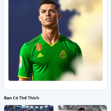
Bạn Có Thể Thích