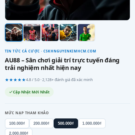
TIN TỨC CÁ CƯỢC · CSKHNGUYENKIMHCM.COM
AU88 – Sân chơi giải trí trực tuyến đáng
trải nghiệm nhất hiện nay
★★★★★
4.8 / 5.0 · 2,128+ đánh giá đã xác minh
Cập Nhật Mới Nhất
MỨC NẠP THAM KHẢO
100.000₫
200.000₫
500.000₫
1.000.000₫
2.000.000₫