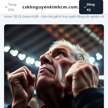
Trang
Đăng
cskhnguyenkimhcm.com
.
Chủ
Ký
Home
›
Tất Cả Game
›
AU88 – Sân chơi giải trí trực tuyến đáng trải nghiệm nh