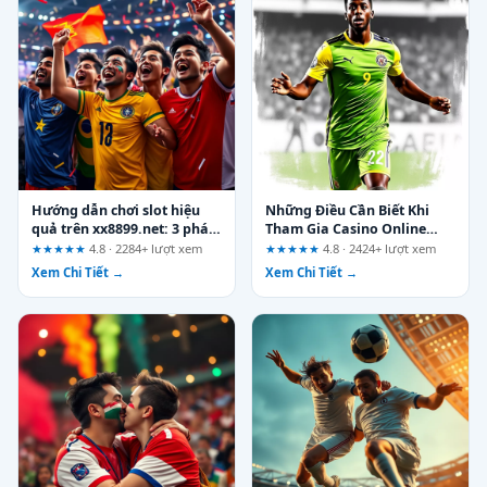
Hướng dẫn chơi slot hiệu
Những Điều Cần Biết Khi
quả trên xx8899.net: 3 phát
Tham Gia Casino Online
hiện then chốt cho người
ao88.bid
★★★★★
4.8 · 2284+ lượt xem
★★★★★
4.8 · 2424+ lượt xem
mới
Xem Chi Tiết →
Xem Chi Tiết →