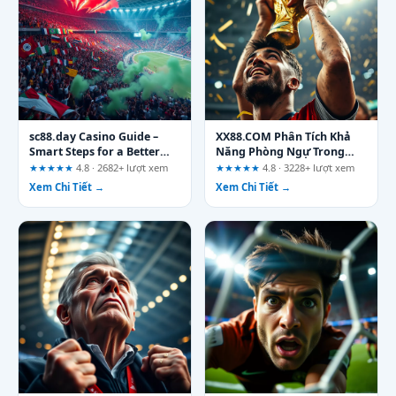
sc88.day Casino Guide –
XX88.COM Phân Tích Khả
Smart Steps for a Better
Năng Phòng Ngự Trong
Gaming Experience
Chung Kết World Cup 2026:
★★★★★
4.8 · 2682+ lượt xem
★★★★★
4.8 · 3228+ lượt xem
Góc Nhìn Từ Dân Chơi Lâu
Xem Chi Tiết →
Xem Chi Tiết →
Năm