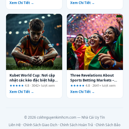
Answers to What Players
Xem Chi Tiết →
Xem Chi Tiết →
Ask
Kubet World Cup: Nơi cập
Three Revelations About
nhật các kèo đặc biệt hấp
Sports Betting Markets –
dẫn
Who Should and Should
★★★★★
4.8 · 3042+ lượt xem
★★★★★
4.8 · 2641+ lượt xem
Not Participate
Xem Chi Tiết →
Xem Chi Tiết →
© 2026 cskhnguyenkimhcm.com — Nhà Cái Uy Tín
Liên Hệ
·
Chính Sách Giao Dịch
·
Chính Sách Hoàn Trả
·
Chính Sách Bảo