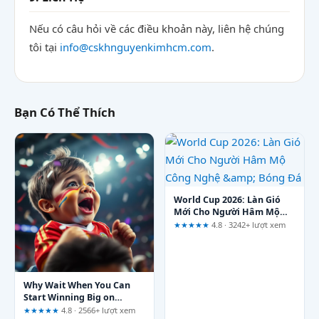
Nếu có câu hỏi về các điều khoản này, liên hệ chúng
tôi tại
info@cskhnguyenkimhcm.com
.
Bạn Có Thể Thích
World Cup 2026: Làn Gió
Mới Cho Người Hâm Mộ
Công Nghệ &amp; Bóng Đá
★★★★★
4.8 · 3242+ lượt xem
Why Wait When You Can
Start Winning Big on
Favorite Games? Quick
★★★★★
4.8 · 2566+ lượt xem