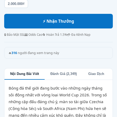
2.000.000₫
⚡ Nhận Thưởng
🔒 Bảo Mật SSL
🎰 Odds Cao
🔄 Hoàn Trả 1.5%
💳 Đa Kênh Nạp
🔥
316
người đang xem trang này
Nội Dung Bài Viết
Đánh Giá (2,349)
Giao Dịch
Bóng đá thế giới đang bước vào những ngày tháng
sôi động nhất với vòng loại World Cup 2026. Trong số
những cặp đấu đáng chú ý, màn so tài giữa Czechia
(Cộng hòa Séc) và South Africa (Nam Phi) hứa hẹn sẽ
mang đến nhiều cảm xúc khó quên. Đây không chỉ là