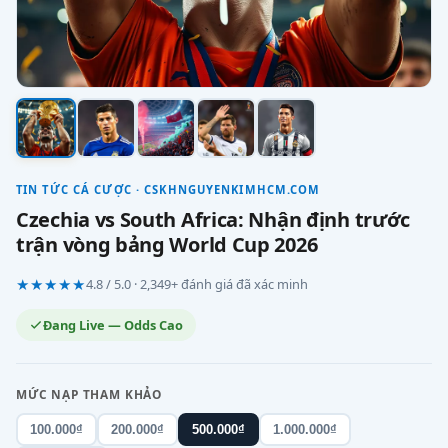
TIN TỨC CÁ CƯỢC · CSKHNGUYENKIMHCM.COM
Czechia vs South Africa: Nhận định trước
trận vòng bảng World Cup 2026
★★★★★
4.8 / 5.0 · 2,349+ đánh giá đã xác minh
Đang Live — Odds Cao
MỨC NẠP THAM KHẢO
100.000₫
200.000₫
500.000₫
1.000.000₫