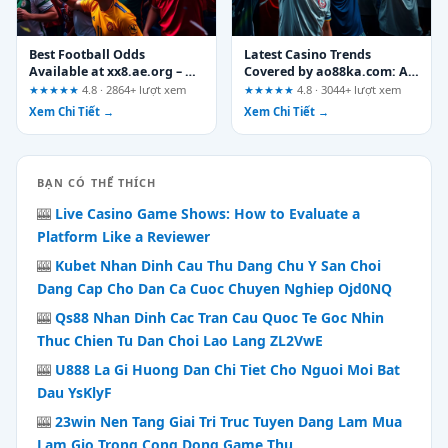
Best Football Odds
Latest Casino Trends
Available at xx8.ae.org – A
Covered by ao88ka.com: A
Game Analyst’s Guide to
Critical Look at the Hype
★★★★★
4.8 · 2864+ lượt xem
★★★★★
4.8 · 3044+ lượt xem
Difficulty, Pace, Risk and
Xem Chi Tiết →
Xem Chi Tiết →
Bankroll Management
BẠN CÓ THỂ THÍCH
🎰
Live Casino Game Shows: How to Evaluate a
Platform Like a Reviewer
🎰
Kubet Nhan Dinh Cau Thu Dang Chu Y San Choi
Dang Cap Cho Dan Ca Cuoc Chuyen Nghiep Ojd0NQ
🎰
Qs88 Nhan Dinh Cac Tran Cau Quoc Te Goc Nhin
Thuc Chien Tu Dan Choi Lao Lang ZL2VwE
🎰
U888 La Gi Huong Dan Chi Tiet Cho Nguoi Moi Bat
Dau YsKlyF
🎰
23win Nen Tang Giai Tri Truc Tuyen Dang Lam Mua
Lam Gio Trong Cong Dong Game Thu