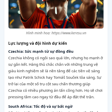
Hình minh hoạ: https://www.keresu.vn
Lực lượng và đội hình dự kiến
Czechia: Sức mạnh từ sự đồng đều
Czechia không có ngôi sao quá lớn, nhưng họ mạnh ở
sự gắn kết. Hàng thủ chắc chắn với những trung vệ
giàu kinh nghiệm sẽ là nền tảng để các tiền vệ sáng
tạo như Patrik Schick hay Tomáš Souček tỏa sáng. Sự
trở lại của một số trụ cột sau chấn thương giúp
Czechia có nhiều phương án tấn công hơn. Họ sẽ chơi
pressing tầm cao ngay từ đầu để áp đặt thế trận.
South Africa: Tốc độ và sự bất ngờ