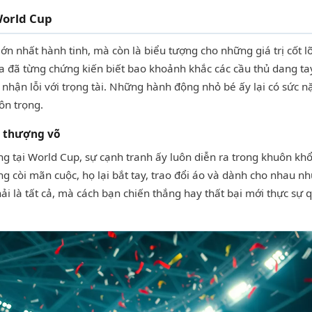
World Cup
n nhất hành tinh, mà còn là biểu tượng cho những giá trị cốt lõi
 đã từng chứng kiến biết bao khoảnh khắc các cầu thủ dang tay 
 nhận lỗi với trọng tài. Những hành động nhỏ bé ấy lại có sức 
ôn trọng.
n thượng võ
ng tại World Cup, sự cạnh tranh ấy luôn diễn ra trong khuôn khổ
g còi mãn cuộc, họ lại bắt tay, trao đổi áo và dành cho nhau n
ải là tất cả, mà cách bạn chiến thắng hay thất bại mới thực sự