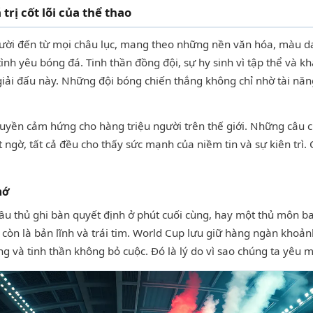
trị cốt lõi của thể thao
gười đến từ mọi châu lục, mang theo những nền văn hóa, màu 
 tình yêu bóng đá. Tinh thần đồng đội, sự hy sinh vì tập thể và k
 giải đấu này. Những đội bóng chiến thắng không chỉ nhờ tài nă
ruyền cảm hứng cho hàng triệu người trên thế giới. Những câu 
ngờ, tất cả đều cho thấy sức mạnh của niềm tin và sự kiên trì. 
hớ
cầu thủ ghi bàn quyết định ở phút cuối cùng, hay một thủ môn 
 còn là bản lĩnh và trái tim. World Cup lưu giữ hàng ngàn khoả
g và tinh thần không bỏ cuộc. Đó là lý do vì sao chúng ta yêu 