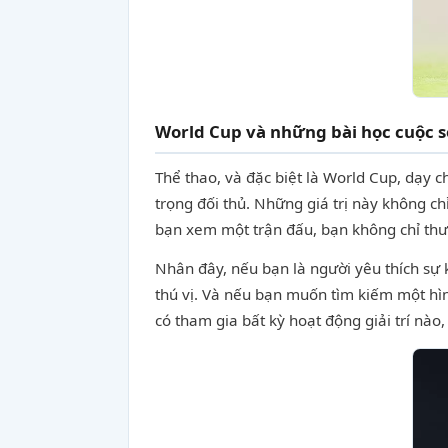
World Cup và những bài học cuộc 
Thể thao, và đặc biệt là World Cup, dạy ch
trọng đối thủ. Những giá trị này không ch
bạn xem một trận đấu, bạn không chỉ thư
Nhân đây, nếu bạn là người yêu thích sự
thú vị. Và nếu bạn muốn tìm kiếm một hìn
có tham gia bất kỳ hoạt động giải trí nào,