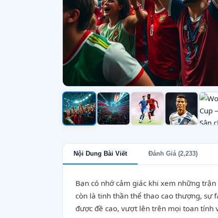
Nội Dung Bài Viết
Đánh Giá (2,233)
Bạn có nhớ cảm giác khi xem những trận 
còn là tinh thần thể thao cao thượng, sự f
được đề cao, vượt lên trên mọi toan tính 