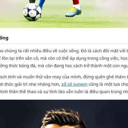
sống
o chúng ta rất nhiều điều về cuộc sống. Đó là cách đối mặt với t
ỉ tồn tại trên sân cỏ, mà còn có thể áp dụng trong công việc, họ
ởng thức bóng đá, mà còn đang học cách trở thành một con ngườ
 kịch tính và muốn thử vận may của mình, đừng quên ghé thăm t
h thức giải trí nhẹ nhàng hơn,
xổ số sunwin
cũng là một lựa ch
 tinh thần thể thao và sự tỉnh táo vẫn luôn là điều quan trọng nh