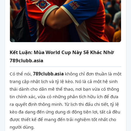
Kết Luận: Mùa World Cup Này Sẽ Khác Nhờ
789clubb.asia
Có thể nói,
789clubb.asia
không chỉ đơn thuần là một
trang cập nhật lịch và tỷ lệ kèo. Nó là cả một hệ sinh
thái dành cho dân mê thể thao, nơi bạn vừa có thông
tin chính xác, vừa có những phân tích hữu ích để đưa
ra quyết định thông minh. Từ lịch thi đấu chi tiết, tỷ lệ
kèo đa dạng đến ứng dụng di động tiện lợi, tất cả đều
được thiết kế để mang đến trải nghiệm tốt nhất cho
người dùng.