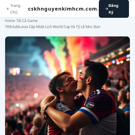
Trang
Đăng
cskhnguyenkimhcm.com
.
Chủ
Ký
Home
›
Tất Cả Game
›
789clubb.asia Cập Nhật Lịch World Cup Và Tỷ Lệ Kèo: Bạn