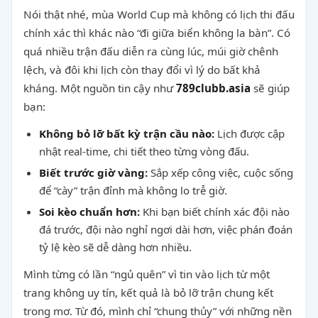
Nói thật nhé, mùa World Cup mà không có lịch thi đấu
chính xác thì khác nào “đi giữa biển không la bàn”. Có
quá nhiều trận đấu diễn ra cùng lúc, múi giờ chênh
lệch, và đôi khi lịch còn thay đổi vì lý do bất khả
kháng. Một nguồn tin cậy như
789clubb.asia
sẽ giúp
bạn:
Không bỏ lỡ bất kỳ trận cầu nào:
Lịch được cập
nhật real-time, chi tiết theo từng vòng đấu.
Biết trước giờ vàng:
Sắp xếp công việc, cuộc sống
để “cày” trận đỉnh mà không lo trễ giờ.
Soi kèo chuẩn hơn:
Khi bạn biết chính xác đội nào
đá trước, đội nào nghỉ ngơi dài hơn, việc phán đoán
tỷ lệ kèo sẽ dễ dàng hơn nhiều.
Mình từng có lần “ngủ quên” vì tin vào lịch từ một
trang không uy tín, kết quả là bỏ lỡ trận chung kết
trong mơ. Từ đó, mình chỉ “chung thủy” với những nền