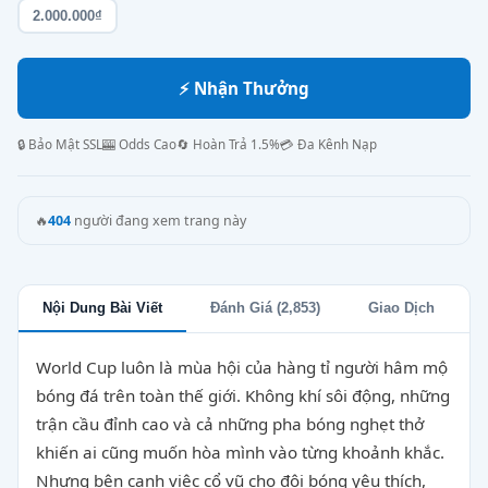
2.000.000₫
⚡ Nhận Thưởng
🔒 Bảo Mật SSL
🎰 Odds Cao
🔄 Hoàn Trả 1.5%
💳 Đa Kênh Nạp
🔥
404
người đang xem trang này
Nội Dung Bài Viết
Đánh Giá (2,853)
Giao Dịch
World Cup luôn là mùa hội của hàng tỉ người hâm mộ
bóng đá trên toàn thế giới. Không khí sôi động, những
trận cầu đỉnh cao và cả những pha bóng nghẹt thở
khiến ai cũng muốn hòa mình vào từng khoảnh khắc.
Nhưng bên cạnh việc cổ vũ cho đội bóng yêu thích,