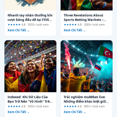
Nhanh tay nhận thưởng khi
Three Revelations About
cược bảng đấu dễ tại FIVE88
Sports Betting Markets –
– Đánh giá toàn diện từ góc
Who Should and Should Not
★★★★★
4.8 · 2032+ lượt xem
★★★★★
4.8 · 3283+ lượt xem
nhìn người dùng
Participate
Xem Chi Tiết →
Xem Chi Tiết →
Indexed: Khi Dữ Liệu Của
Trải nghiệm mu88bet.live:
Bạn Trở Nên "Vô Hình" Trên
Những điểm khác biệt giữa
Google Và Cách Cứu Vãn
kỳ vọng và thực tế người
★★★★★
4.8 · 3355+ lượt xem
★★★★★
4.8 · 3051+ lượt xem
dùng cần kiểm chứng
Xem Chi Tiết →
Xem Chi Tiết →