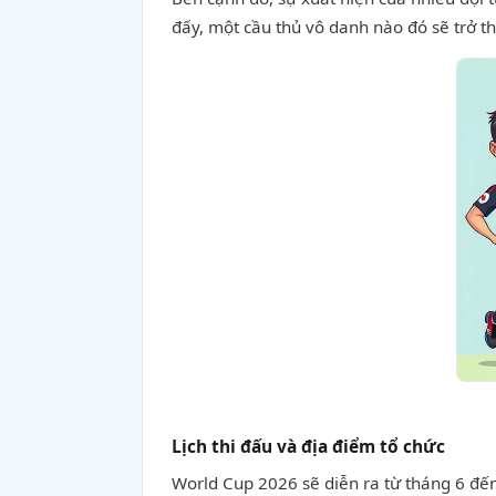
đấy, một cầu thủ vô danh nào đó sẽ trở t
Lịch thi đấu và địa điểm tổ chức
World Cup 2026 sẽ diễn ra từ tháng 6 đế