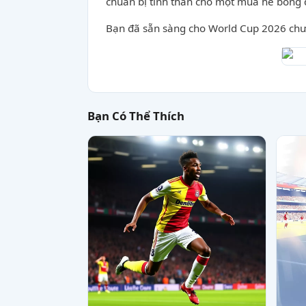
chuẩn bị tinh thần cho một mùa hè bóng đ
Bạn đã sẵn sàng cho World Cup 2026 chưa?
Bạn Có Thể Thích