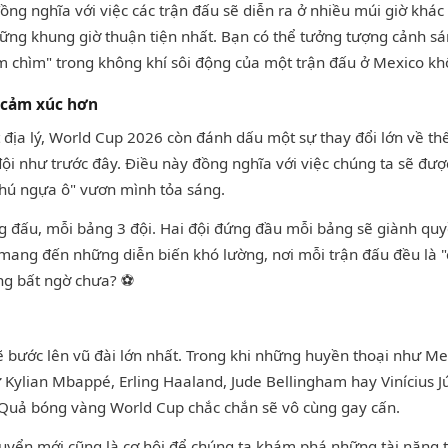
đồng nghĩa với việc các trận đấu sẽ diễn ra ở nhiều múi giờ kh
ng khung giờ thuận tiện nhất. Bạn có thể tưởng tượng cảnh s
đắm chìm" trong không khí sôi động của một trận đấu ở Mexico k
u cảm xúc hơn
địa lý, World Cup 2026 còn đánh dấu một sự thay đổi lớn về thể 
ội như trước đây. Điều này đồng nghĩa với việc chúng ta sẽ được
chú ngựa ô" vươn mình tỏa sáng.
g đấu, mỗi bảng 3 đội. Hai đội đứng đầu mỗi bảng sẽ giành quyề
ang đến những diễn biến khó lường, nơi mỗi trận đấu đều là "c
ững bất ngờ chưa? ⚽
bước lên vũ đài lớn nhất. Trong khi những huyền thoại như Messi
ư Kylian Mbappé, Erling Haaland, Jude Bellingham hay Vinícius J
 Quả bóng vàng World Cup chắc chắn sẽ vô cùng gay cấn.
tuyển mới cũng là cơ hội để chúng ta khám phá những tài năng ti