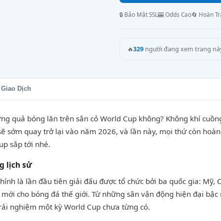
🔒 Bảo Mật SSL
🎰 Odds Cao
🔄 Hoàn Tr
🔥
329
người đang xem trang nà
Giao Dịch
ng quả bóng lăn trên sân cỏ World Cup không? Không khí cuồn
sẽ sớm quay trở lại vào năm 2026, và lần này, mọi thứ còn hoà
p sắp tới nhé.
g lịch sử
hính là lần đầu tiên giải đấu được tổ chức bởi ba quốc gia: Mỹ,
mới cho bóng đá thế giới. Từ những sân vận động hiện đại bậc
rải nghiệm một kỳ World Cup chưa từng có.