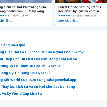
g điểm nổi bật khi trải nghiệm
Latest Online Gaming Trends
tảng hon68.com: Giữa kỳ vọng và
Reviewed by uy88mi.com: A
 tế cần tự kiểm chứng
Transparent Look at What Matter
★★★
4.8 · 1955+ lượt xem
★★★★★
4.8 · 2543+ lượt xem
2025
hi Tiết →
Xem Chi Tiết →
 Liêng hiệu quả
ng Hien Dai Co Gi Khac Biet Cho Nguoi Choi S5Cfqx
an Thep Cho Du Lieu Cua Ban Trong Thoi Dai So
t Trung Ty Le Thom Tu Cao Thu YpveKe
huong Uy Tin Hang Dau Qp4p3k
ung Kết World Cup 2026 Cùng tai68gamebai.app
Thay Doi Lich Su Va Co Hoi Cho Cac Doi Bong
 Ve Ky World Cup Lich Su