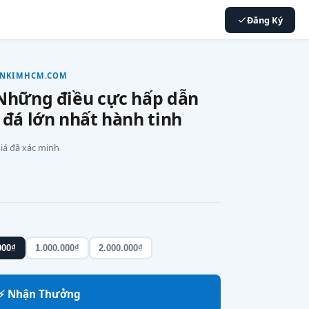
Đăng Ký
YENKIMHCM.COM
 Những điều cực hấp dẫn
 đá lớn nhất hành tinh
 giá đã xác minh
000₫
1.000.000₫
2.000.000₫
⚡ Nhận Thưởng