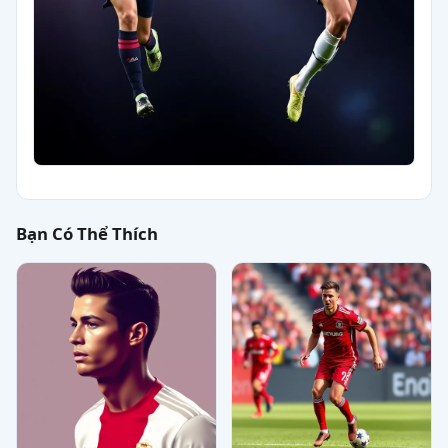
Bạn Có Thể Thích