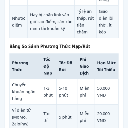
Tỷ lệ ăn
Giao
Hay bị chặn link vào
Nhược
thấp, rút
diện lỗi
giờ cao điểm, cần xác
điểm
tiền
thời, ít
minh tài khoản kỹ
chậm
kèo
Bảng So Sánh Phương Thức Nạp/Rút
Tốc
Phí
Phương
Tốc Độ
Hạn Mức
Độ
Giao
Thức
Rút
Tối Thiểu
Nạp
Dịch
Chuyển
1-3
5-10
Miễn
50.000
khoản ngân
phút
phút
phí
VND
hàng
Ví điện tử
Tức
Miễn
20.000
(MoMo,
5 phút
thì
phí
VND
ZaloPay)