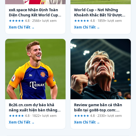
xx8.space Nhận Định Toàn
World Cup – Nơi Những
Diện Chung Kết World Cup
Khoảnh Khắc Bất Tử Được
2026 Trước Giờ Thi Đấu
Viết Nên Bằng Cảm Xúc
★★★★★
4.8 · 2566+ lượt xem
★★★★★
4.8 · 1859+ lượt xem
Xem Chi Tiết →
Xem Chi Tiết →
Bc26.cn.com dự báo khả
Review game bắn cá thần
năng xuất hiện bàn thắng
biển tại go88-top.com:
sau một pha phản pressing:
Hành trình từ lúc bấm vào
★★★★★
4.8 · 1822+ lượt xem
★★★★★
4.8 · 2330+ lượt xem
Ai phù hợp, ai nên tránh?
link đến khi nhận hỗ trợ
Xem Chi Tiết →
Xem Chi Tiết →