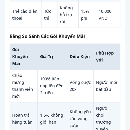
Không
Thẻ cào điện
Tức
15%
10.000
hỗ trợ
thoại
thì
phí
VND
rút
Bảng So Sánh Các Gói Khuyến Mãi
Gói
Phù Hợp
Khuyến
Giá Trị
Điều Kiện
Với
Mãi
Chào
100% tiền
mừng
Vòng cược
Người mới
nạp lên đến
thành viên
20x
bắt đầu
2 triệu
mới
Người
Không yêu
Hoàn trả
1.5% không
chơi
cầu vòng
hàng tuần
giới hạn
thường
cược
xuyên