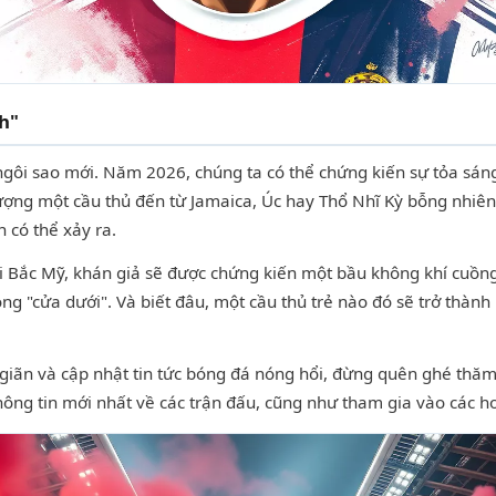
h"
ngôi sao mới. Năm 2026, chúng ta có thể chứng kiến sự tỏa sáng
ượng một cầu thủ đến từ Jamaica, Úc hay Thổ Nhĩ Kỳ bỗng nhiên 
 có thể xảy ra.
tại Bắc Mỹ, khán giả sẽ được chứng kiến một bầu không khí cuồng
g "cửa dưới". Và biết đâu, một cầu thủ trẻ nào đó sẽ trở thàn
iãn và cập nhật tin tức bóng đá nóng hổi, đừng quên ghé thăm
hông tin mới nhất về các trận đấu, cũng như tham gia vào các ho