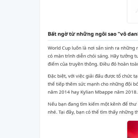
Bất ngờ từ những ngôi sao "vô dan
World Cup luôn là nơi sản sinh ra những 
có màn trình diễn chói sáng. Hãy tưởng t
điểm của truyền thông. Điều đó hoàn toàn
Đặc biệt, với việc giải đấu được tổ chức 
thể tiếp thêm sức mạnh cho những đội bón
năm 2014 hay Kylian Mbappe năm 2018.
Nếu bạn đang tìm kiếm một kênh để thư g
nhé. Tại đây, bạn có thể tìm thấy những t