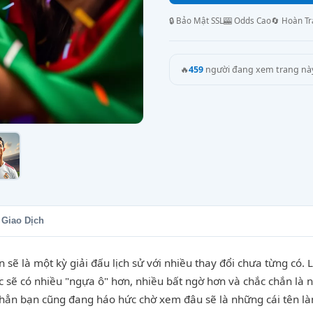
🔒 Bảo Mật SSL
🎰 Odds Cao
🔄 Hoàn Tr
🔥
459
người đang xem trang nà
Giao Dịch
ẽ là một kỳ giải đấu lịch sử với nhiều thay đổi chưa từng có. 
c sẽ có nhiều "ngựa ô" hơn, nhiều bất ngờ hơn và chắc chắn là 
hẳn bạn cũng đang háo hức chờ xem đâu sẽ là những cái tên l