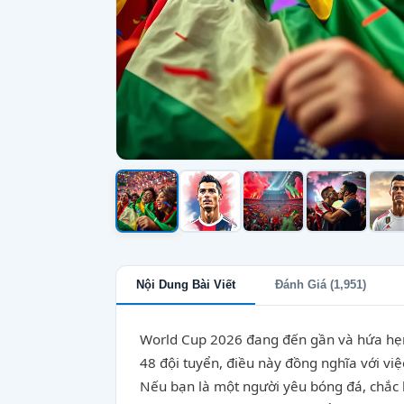
Nội Dung Bài Viết
Đánh Giá (1,951)
World Cup 2026 đang đến gần và hứa hẹn s
48 đội tuyển, điều này đồng nghĩa với việ
Nếu bạn là một người yêu bóng đá, chắc 