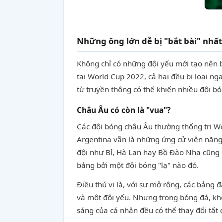
Những ông lớn dễ bị "bắt bài" nhất
Không chỉ có những đội yếu mới tạo nên 
tại World Cup 2022, cả hai đều bị loại ng
từ truyền thông có thể khiến nhiều đội bó
Châu Âu có còn là "vua"?
Các đội bóng châu Âu thường thống trị Wo
Argentina vẫn là những ứng cử viên nặng 
đội như Bỉ, Hà Lan hay Bồ Đào Nha cũng 
bảng bởi một đội bóng "lạ" nào đó.
Điều thú vị là, với sự mở rộng, các bảng
và một đội yếu. Nhưng trong bóng đá, khô
sáng của cá nhân đều có thể thay đổi tất 