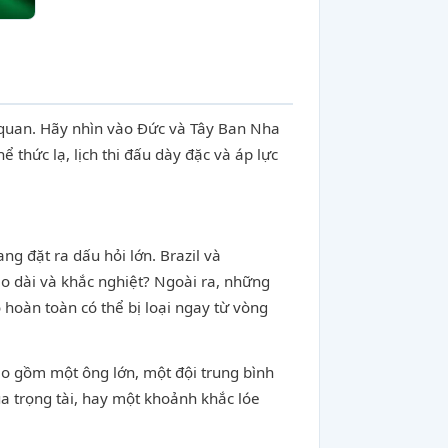
 quan. Hãy nhìn vào Đức và Tây Ban Nha
 thức lạ, lịch thi đấu dày đặc và áp lực
g đặt ra dấu hỏi lớn. Brazil và
éo dài và khắc nghiệt? Ngoài ra, những
hoàn toàn có thể bị loại ngay từ vòng
bao gồm một ông lớn, một đội trung bình
a trọng tài, hay một khoảnh khắc lóe