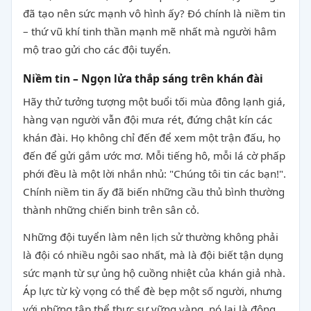
đã tạo nên sức mạnh vô hình ấy? Đó chính là niềm tin
– thứ vũ khí tinh thần mạnh mẽ nhất mà người hâm
mộ trao gửi cho các đội tuyển.
Niềm tin – Ngọn lửa thắp sáng trên khán đài
Hãy thử tưởng tượng một buổi tối mùa đông lạnh giá,
hàng vạn người vẫn đội mưa rét, đứng chật kín các
khán đài. Họ không chỉ đến để xem một trận đấu, họ
đến để gửi gắm ước mơ. Mỗi tiếng hô, mỗi lá cờ phấp
phới đều là một lời nhắn nhủ: "Chúng tôi tin các bạn!".
Chính niềm tin ấy đã biến những cầu thủ bình thường
thành những chiến binh trên sân cỏ.
Những đội tuyển làm nên lịch sử thường không phải
là đội có nhiều ngôi sao nhất, mà là đội biết tận dụng
sức mạnh từ sự ủng hộ cuồng nhiệt của khán giả nhà.
Áp lực từ kỳ vọng có thể đè bẹp một số người, nhưng
với những tập thể thực sự vững vàng, nó lại là động