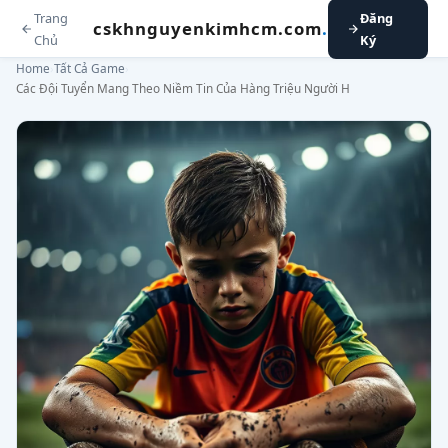
Trang
Đăng
cskhnguyenkimhcm.com
.
Chủ
Ký
Home
›
Tất Cả Game
›
Các Đội Tuyển Mang Theo Niềm Tin Của Hàng Triệu Người H