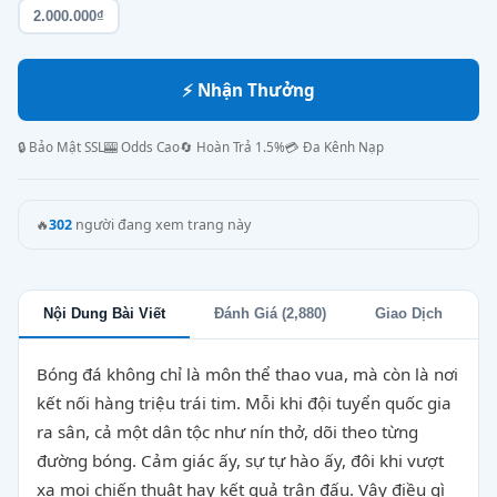
2.000.000₫
⚡ Nhận Thưởng
🔒 Bảo Mật SSL
🎰 Odds Cao
🔄 Hoàn Trả 1.5%
💳 Đa Kênh Nạp
🔥
302
người đang xem trang này
Nội Dung Bài Viết
Đánh Giá (2,880)
Giao Dịch
Bóng đá không chỉ là môn thể thao vua, mà còn là nơi
kết nối hàng triệu trái tim. Mỗi khi đội tuyển quốc gia
ra sân, cả một dân tộc như nín thở, dõi theo từng
đường bóng. Cảm giác ấy, sự tự hào ấy, đôi khi vượt
xa mọi chiến thuật hay kết quả trận đấu. Vậy điều gì