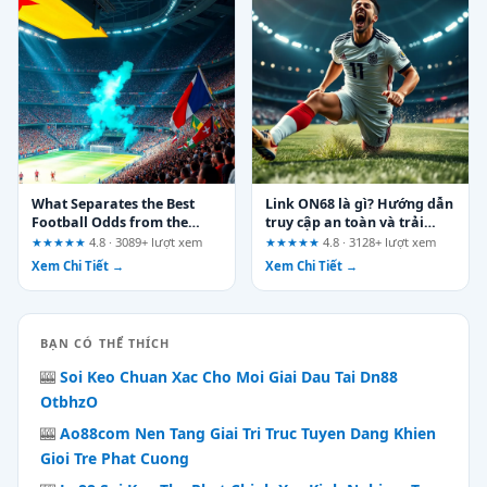
What Separates the Best
Link ON68 là gì? Hướng dẫn
Football Odds from the
truy cập an toàn và trải
Rest: A Bankroll Manager’s
nghiệm mượt mà
★★★★★
4.8 · 3089+ lượt xem
★★★★★
4.8 · 3128+ lượt xem
Perspective
Xem Chi Tiết →
Xem Chi Tiết →
BẠN CÓ THỂ THÍCH
🎰
Soi Keo Chuan Xac Cho Moi Giai Dau Tai Dn88
OtbhzO
🎰
Ao88com Nen Tang Giai Tri Truc Tuyen Dang Khien
Gioi Tre Phat Cuong