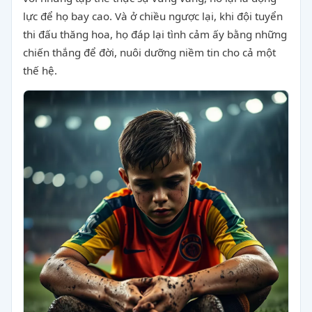
lực để họ bay cao. Và ở chiều ngược lại, khi đội tuyển
thi đấu thăng hoa, họ đáp lại tình cảm ấy bằng những
chiến thắng để đời, nuôi dưỡng niềm tin cho cả một
thế hệ.