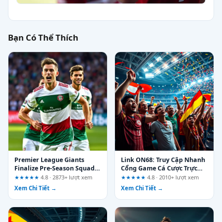
Bạn Có Thể Thích
Premier League Giants
Link ON68: Truy Cập Nhanh
Finalize Pre-Season Squads
Cổng Game Cá Cược Trực
and Tactical Setup for the
Tuyến Hàng Đầu
★★★★★
4.8 · 2873+ lượt xem
★★★★★
4.8 · 2010+ lượt xem
2026/27 Campaign: A
Xem Chi Tiết →
Xem Chi Tiết →
Checklist for Separating
Hype from Verifiable Detail