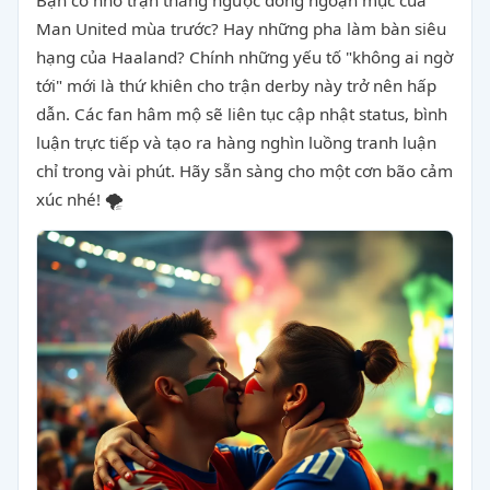
Bạn có nhớ trận thắng ngược dòng ngoạn mục của
Man United mùa trước? Hay những pha làm bàn siêu
hạng của Haaland? Chính những yếu tố "không ai ngờ
tới" mới là thứ khiên cho trận derby này trở nên hấp
dẫn. Các fan hâm mộ sẽ liên tục cập nhật status, bình
luận trực tiếp và tạo ra hàng nghìn luồng tranh luận
chỉ trong vài phút. Hãy sẵn sàng cho một cơn bão cảm
xúc nhé! 🌪️