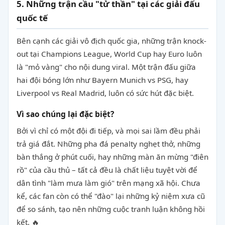
5. Những trận cầu "tử thần" tại các giải đấu
quốc tế
Bên cạnh các giải vô địch quốc gia, những trận knock-
out tại Champions League, World Cup hay Euro luôn
là "mỏ vàng" cho nội dung viral. Một trận đấu giữa
hai đội bóng lớn như Bayern Munich vs PSG, hay
Liverpool vs Real Madrid, luôn có sức hút đặc biệt.
Vì sao chúng lại đặc biệt?
Bởi vì chỉ có một đội đi tiếp, và mọi sai lầm đều phải
trả giá đắt. Những pha đá penalty nghẹt thở, những
bàn thắng ở phút cuối, hay những màn ăn mừng "điên
rồ" của cầu thủ – tất cả đều là chất liệu tuyệt vời để
dân tình "làm mưa làm gió" trên mạng xã hội. Chưa
kể, các fan còn có thể "đào" lại những kỷ niệm xưa cũ
để so sánh, tạo nên những cuộc tranh luận không hồi
kết. 🔥