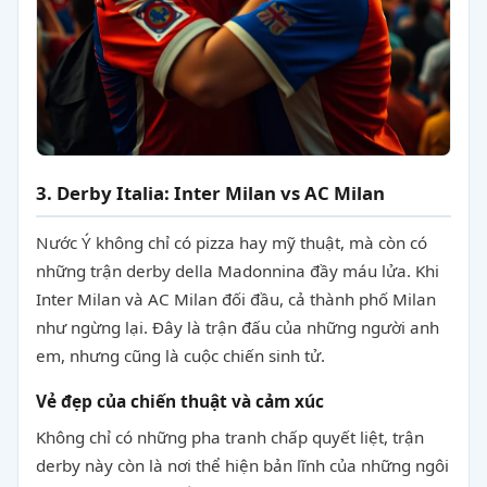
3. Derby Italia: Inter Milan vs AC Milan
Nước Ý không chỉ có pizza hay mỹ thuật, mà còn có
những trận derby della Madonnina đầy máu lửa. Khi
Inter Milan và AC Milan đối đầu, cả thành phố Milan
như ngừng lại. Đây là trận đấu của những người anh
em, nhưng cũng là cuộc chiến sinh tử.
Vẻ đẹp của chiến thuật và cảm xúc
Không chỉ có những pha tranh chấp quyết liệt, trận
derby này còn là nơi thể hiện bản lĩnh của những ngôi