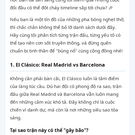
đối đầu có thể đốt cháy timeline sắp tới chưa? 🎉
Nếu bạn là một tín đồ của những pha bóng nghẹt thở,
thì chắc chắn không thể bỏ lỡ danh sách dưới đây.
Hãy cùng tôi phân tích từng trận đấu, từng yếu tố có
thể tạo nên cơn sốt truyền thông, và đừng quên
chuẩn bị tinh thần để "bùng nổ" cùng cộng đồng nhé!
1. El Clásico: Real Madrid vs Barcelona
Không cần phải bàn cãi, El Clásico luôn là tâm điểm
của làng túc cầu. Dù hai đội có phong độ ra sao, trận
đấu giữa Real Madrid và Barcelona vẫn luôn mang
đến những cảm xúc khó tả. Đây không chỉ là cuộc
chiến vì danh dự, mà còn là nơi những siêu sao tỏa
sáng.
Tại sao trận này có thể "gây bão"?