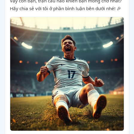
Vậy còn bạn, trận cầu nào khiến bạn mong chờ nhất?
Hãy chia sẻ với tôi ở phần bình luận bên dưới nhé! 🎉