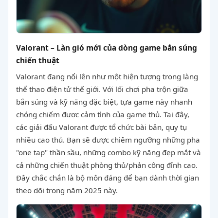
Valorant – Làn gió mới của dòng game bắn súng
chiến thuật
Valorant đang nổi lên như một hiện tượng trong làng
thể thao điện tử thế giới. Với lối chơi pha trộn giữa
bắn súng và kỹ năng đặc biệt, tựa game này nhanh
chóng chiếm được cảm tình của game thủ. Tại đây,
các giải đấu Valorant được tổ chức bài bản, quy tụ
nhiều cao thủ. Bạn sẽ được chiêm ngưỡng những pha
"one tap" thần sầu, những combo kỹ năng đẹp mắt và
cả những chiến thuật phòng thủ/phản công đỉnh cao.
Đây chắc chắn là bộ môn đáng để bạn dành thời gian
theo dõi trong năm 2025 này.