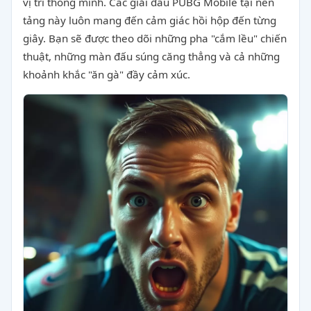
vị trí thông minh. Các giải đấu PUBG Mobile tại nền
tảng này luôn mang đến cảm giác hồi hộp đến từng
giây. Bạn sẽ được theo dõi những pha "cắm lều" chiến
thuật, những màn đấu súng căng thẳng và cả những
khoảnh khắc "ăn gà" đầy cảm xúc.