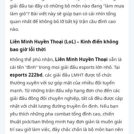
giải đấu tại đây có những bộ môn nào đang "làm mưa
làm gió"? Bài viết này sẽ giúp bạn có cái nhìn tổng
quan nhất để không bỏ lỡ bất kỳ trận cầu đỉnh cao
nào.
Liên Minh Huyền Thoại (LoL) – Kinh điển không
bao giờ lỗi thời
Không thể phủ nhận,
Liên Minh Huyền Thoại
vẫn là
cái tên "đinh" trong mọi giải đấu esports lớn nhỏ. Tại
esports 222bd
, các giải đấu LMHT được tổ chức
thường xuyên với sự góp mặt của nhiều đội tuyển
mạnh. Từ những trận đấu xếp hạng đơn cho đến các
giải đấu đồng đội chuyên nghiệp, tất cả đều được cập
nhật với chất lượng đường truyền ổn định. Nếu bạn
yêu thích những pha combat tổng đỉnh cao, chiến
thuật pick/ban thông minh hay đơn giản là muốn giải
trí sau giờ làm việc, đây chắc chắn là bộ môn bạn nên