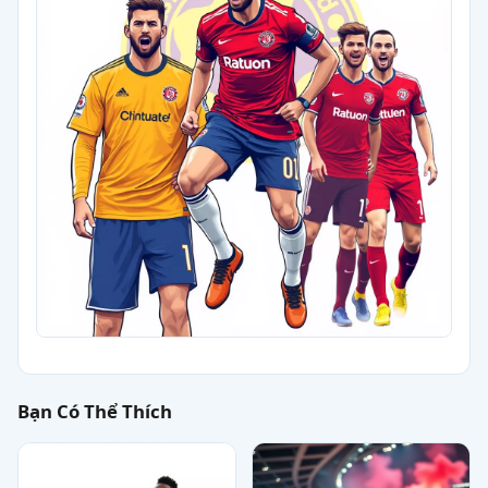
Bạn Có Thể Thích