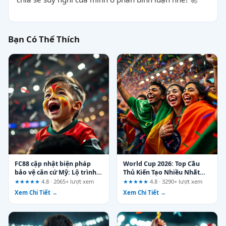
Bạn Có Thể Thích
FC88 cập nhật biện pháp
World Cup 2026: Top Cầu
bảo vệ căn cứ Mỹ: Lộ trình
Thủ Kiến Tạo Nhiều Nhất
kiểm tra từ truy cập đến hỗ
Giải Đấu – Ai Sẽ Là Ông
★★★★★
4.8 · 2065+ lượt xem
★★★★★
4.8 · 3290+ lượt xem
trợ
Hoàng Kiến Tạo?
Xem Chi Tiết →
Xem Chi Tiết →