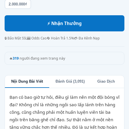
2.000.000₫
⚡ Nhận Thưởng
🔒 Bảo Mật SSL
🎰 Odds Cao
🔄 Hoàn Trả 1.5%
💳 Đa Kênh Nạp
🔥
319
người đang xem trang này
Nội Dung Bài Viết
Đánh Giá (3,091)
Giao Dịch
Bạn có bao giờ tự hỏi, điều gì làm nên một đội bóng vĩ
đại? Không chỉ là những ngôi sao lấp lánh trên hàng
công, cũng chẳng phải một huấn luyện viên tài ba
ngồi trên băng ghế chỉ đạo. Sự thật nằm ở một nền
tảng vững chắc hơn thế nhiều. Đó là sự kết hợp hoàn