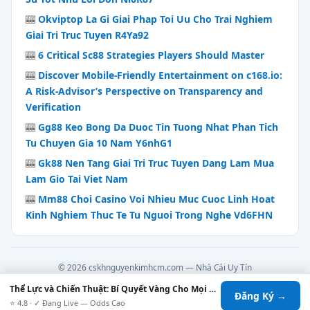
🎰
Okviptop La Gi Giai Phap Toi Uu Cho Trai Nghiem
Giai Tri Truc Tuyen R4Ya92
🎰
6 Critical Sc88 Strategies Players Should Master
🎰
Discover Mobile-Friendly Entertainment on c168.io:
A Risk-Advisor’s Perspective on Transparency and
Verification
🎰
Gg88 Keo Bong Da Duoc Tin Tuong Nhat Phan Tich
Tu Chuyen Gia 10 Nam Y6nhG1
🎰
Gk88 Nen Tang Giai Tri Truc Tuyen Dang Lam Mua
Lam Gio Tai Viet Nam
🎰
Mm88 Choi Casino Voi Nhieu Muc Cuoc Linh Hoat
Kinh Nghiem Thuc Te Tu Nguoi Trong Nghe Vd6FHN
© 2026 cskhnguyenkimhcm.com — Nhà Cái Uy Tín
Contact
·
Chính Sách Giao Dịch
·
Chính Sách Hoàn Trả
·
Chính Sách Bảo Mật
Thể Lực và Chiến Thuật: Bí Quyết Vàng Cho Mọi Đội Bóng Trên Sân Cỏ
Đăng Ký →
·
Điều Khoản Dịch Vụ
·
Tra Cứu Vé
·
Tất Cả Game
·
Sitemap
⭐ 4.8 · ✓ Đang Live — Odds Cao