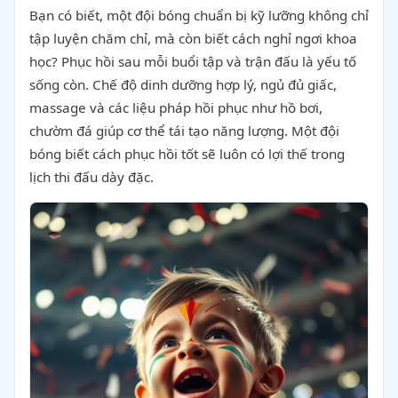
Bạn có biết, một đội bóng chuẩn bị kỹ lưỡng không chỉ
tập luyện chăm chỉ, mà còn biết cách nghỉ ngơi khoa
học? Phục hồi sau mỗi buổi tập và trận đấu là yếu tố
sống còn. Chế độ dinh dưỡng hợp lý, ngủ đủ giấc,
massage và các liệu pháp hồi phục như hồ bơi,
chườm đá giúp cơ thể tái tạo năng lượng. Một đội
bóng biết cách phục hồi tốt sẽ luôn có lợi thế trong
lịch thi đấu dày đặc.