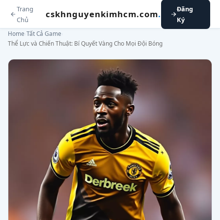
Trang
Đăng
cskhnguyenkimhcm.com
.
Chủ
Ký
Home
›
Tất Cả Game
›
Thể Lực và Chiến Thuật: Bí Quyết Vàng Cho Mọi Đội Bóng