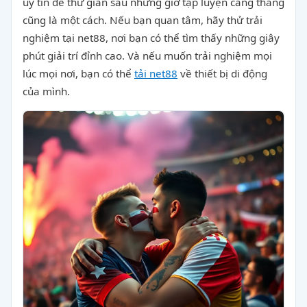
uy tín để thư giãn sau những giờ tập luyện căng thẳng
cũng là một cách. Nếu bạn quan tâm, hãy thử trải
nghiệm tại net88, nơi bạn có thể tìm thấy những giây
phút giải trí đỉnh cao. Và nếu muốn trải nghiệm mọi
lúc mọi nơi, bạn có thể
tải net88
về thiết bị di động
của mình.