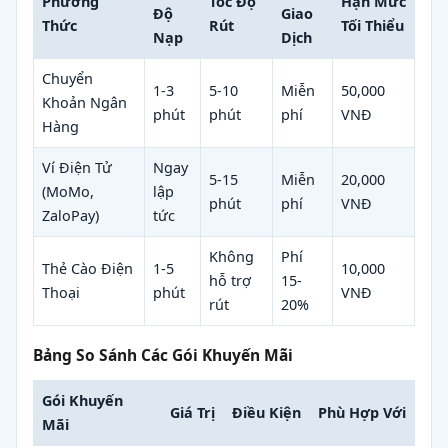
Phương
Tốc Độ
Hạn Mức
Độ
Giao
Thức
Rút
Tối Thiểu
Nạp
Dịch
Chuyển
1-3
5-10
Miễn
50,000
Khoản Ngân
phút
phút
phí
VNĐ
Hàng
Ví Điện Tử
Ngay
5-15
Miễn
20,000
(MoMo,
lập
phút
phí
VNĐ
ZaloPay)
tức
Không
Phí
Thẻ Cào Điện
1-5
10,000
hỗ trợ
15-
Thoại
phút
VNĐ
rút
20%
Bảng So Sánh Các Gói Khuyến Mãi
Gói Khuyến
Giá Trị
Điều Kiện
Phù Hợp Với
Mãi