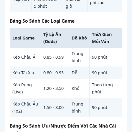
phí cao
5 phút
giờ
Bảng So Sánh Các Loại Game
Tỷ Lệ Ăn
Thời Gian
Loại Game
Độ Khó
(Odds)
Mỗi Ván
Trung
Kèo Châu Á
0.85 - 0.99
90 phút
bình
Kèo Tài Xỉu
0.80 - 0.95
Dễ
90 phút
Kèo Rung
Theo từng
1.20 - 3.50
Khó
(Live)
phút
Kèo Châu Âu
Trung
1.50 - 8.00
90 phút
(1x2)
bình
Bảng So Sánh Ưu/Nhược Điểm Với Các Nhà Cái