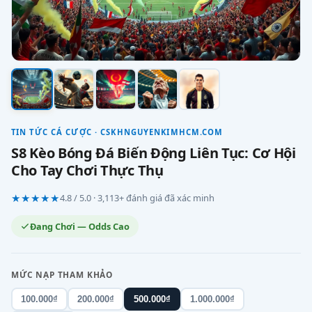
TIN TỨC CÁ CƯỢC · CSKHNGUYENKIMHCM.COM
S8 Kèo Bóng Đá Biến Động Liên Tục: Cơ Hội
Cho Tay Chơi Thực Thụ
★★★★★
4.8 / 5.0 · 3,113+ đánh giá đã xác minh
Đang Chơi — Odds Cao
MỨC NẠP THAM KHẢO
100.000₫
200.000₫
500.000₫
1.000.000₫