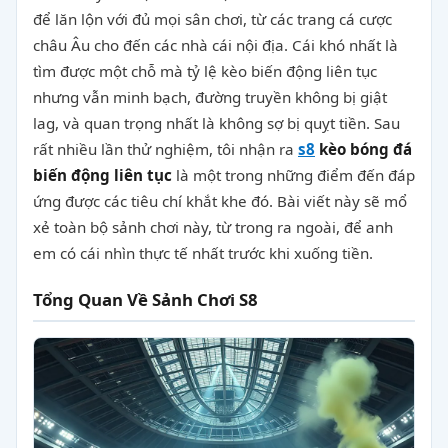
để lăn lộn với đủ mọi sân chơi, từ các trang cá cược
châu Âu cho đến các nhà cái nội địa. Cái khó nhất là
tìm được một chỗ mà tỷ lệ kèo biến động liên tục
nhưng vẫn minh bạch, đường truyền không bị giật
lag, và quan trọng nhất là không sợ bị quỵt tiền. Sau
rất nhiều lần thử nghiệm, tôi nhận ra
s8
kèo bóng đá
biến động liên tục
là một trong những điểm đến đáp
ứng được các tiêu chí khắt khe đó. Bài viết này sẽ mổ
xẻ toàn bộ sảnh chơi này, từ trong ra ngoài, để anh
em có cái nhìn thực tế nhất trước khi xuống tiền.
Tổng Quan Về Sảnh Chơi S8