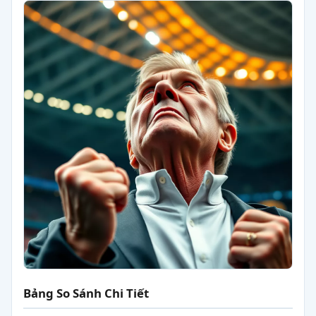
Bảng So Sánh Chi Tiết