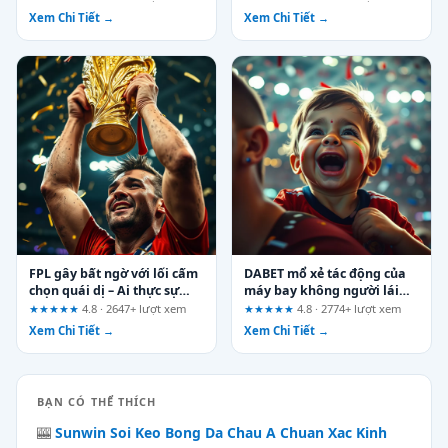
thuật?
Xem Chi Tiết →
Xem Chi Tiết →
FPL gây bất ngờ với lối cấm
DABET mổ xẻ tác động của
chọn quái dị – Ai thực sự
máy bay không người lái
phù hợp và ai nên tránh?
cảm tử lên chiến trường
★★★★★
4.8 · 2647+ lượt xem
★★★★★
4.8 · 2774+ lượt xem
hiện đại
Xem Chi Tiết →
Xem Chi Tiết →
BẠN CÓ THỂ THÍCH
🎰
Sunwin Soi Keo Bong Da Chau A Chuan Xac Kinh