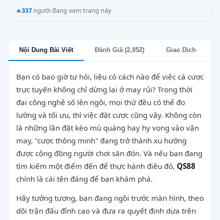
🔥
337
người đang xem trang này
Nội Dung Bài Viết
Đánh Giá (2,852)
Giao Dịch
Bạn có bao giờ tự hỏi, liệu có cách nào để việc cá cược
trực tuyến không chỉ dừng lại ở may rủi? Trong thời
đại công nghệ số lên ngôi, mọi thứ đều có thể đo
lường và tối ưu, thì việc đặt cược cũng vậy. Không còn
là những lần đặt kèo mù quáng hay hy vọng vào vận
may, "cược thông minh" đang trở thành xu hướng
được cộng đồng người chơi săn đón. Và nếu bạn đang
tìm kiếm một điểm đến để thực hành điều đó,
QS88
chính là cái tên đáng để bạn khám phá.
Hãy tưởng tượng, bạn đang ngồi trước màn hình, theo
dõi trận đấu đỉnh cao và đưa ra quyết định dựa trên