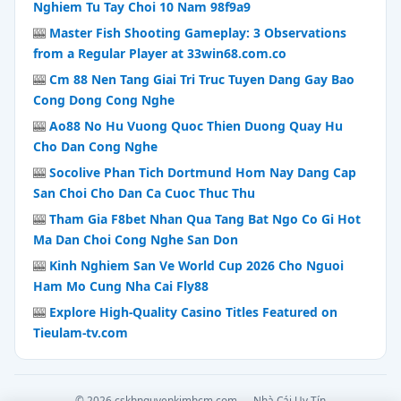
Nghiem Tu Tay Choi 10 Nam 98f9a9
🎰
Master Fish Shooting Gameplay: 3 Observations
from a Regular Player at 33win68.com.co
🎰
Cm 88 Nen Tang Giai Tri Truc Tuyen Dang Gay Bao
Cong Dong Cong Nghe
🎰
Ao88 No Hu Vuong Quoc Thien Duong Quay Hu
Cho Dan Cong Nghe
🎰
Socolive Phan Tich Dortmund Hom Nay Dang Cap
San Choi Cho Dan Ca Cuoc Thuc Thu
🎰
Tham Gia F8bet Nhan Qua Tang Bat Ngo Co Gi Hot
Ma Dan Choi Cong Nghe San Don
🎰
Kinh Nghiem San Ve World Cup 2026 Cho Nguoi
Ham Mo Cung Nha Cai Fly88
🎰
Explore High-Quality Casino Titles Featured on
Tieulam-tv.com
© 2026 cskhnguyenkimhcm.com — Nhà Cái Uy Tín