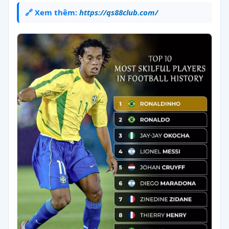
🔗 Xem thêm:
https://qs88club.com/