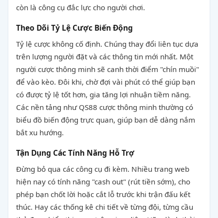
còn là công cụ đắc lực cho người chơi.
Theo Dõi Tỷ Lệ Cược Biến Động
Tỷ lệ cược không cố định. Chúng thay đổi liên tục dựa
trên lượng người đặt và các thông tin mới nhất. Một
người cược thông minh sẽ canh thời điểm "chín muồi"
để vào kèo. Đôi khi, chờ đợi vài phút có thể giúp bạn
có được tỷ lệ tốt hơn, gia tăng lợi nhuận tiềm năng.
Các nền tảng như QS88 cược thông minh thường có
biểu đồ biến động trực quan, giúp bạn dễ dàng nắm
bắt xu hướng.
Tận Dụng Các Tính Năng Hỗ Trợ
Đừng bỏ qua các công cụ đi kèm. Nhiều trang web
hiện nay có tính năng "cash out" (rút tiền sớm), cho
phép bạn chốt lời hoặc cắt lỗ trước khi trận đấu kết
thúc. Hay các thống kê chi tiết về từng đội, từng cầu