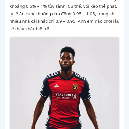
khoảng 0.5% – 1% tùy sảnh. Cụ thể, với kèo thẻ phạt,
tỷ lệ ăn cược thường dao động 0.95 – 1.05, trong khi
nhiều nhà cái khác chỉ 0.9 – 0.95. Anh em nào chơi lâu
sẽ thấy khác biệt rõ.