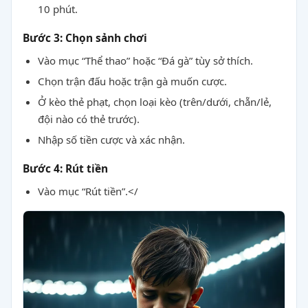
10 phút.
Bước 3: Chọn sảnh chơi
Vào mục “Thể thao” hoặc “Đá gà” tùy sở thích.
Chọn trận đấu hoặc trận gà muốn cược.
Ở kèo thẻ phạt, chọn loại kèo (trên/dưới, chẵn/lẻ,
đội nào có thẻ trước).
Nhập số tiền cược và xác nhận.
Bước 4: Rút tiền
Vào mục “Rút tiền”.</