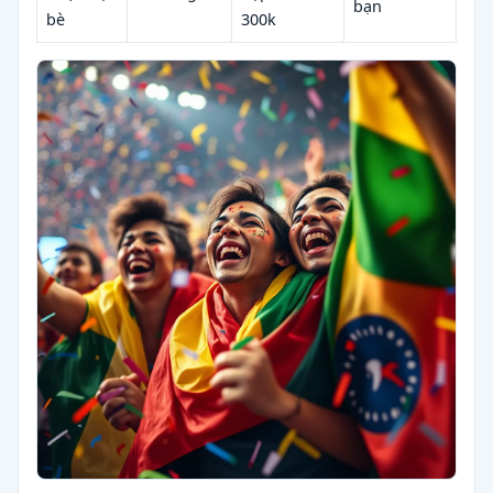
bạn
bè
300k