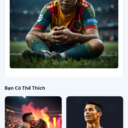
Bạn Có Thể Thích