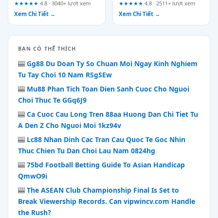
dẫn giải đấu
Kick Long: 3 Findings That
★★★★★
4.8 · 3040+ lượt xem
★★★★★
4.8 · 2511+ lượt xem
Challenge Conventional
Xem Chi Tiết →
Xem Chi Tiết →
Wisdom
BẠN CÓ THỂ THÍCH
🎰
Gg88 Du Doan Ty So Chuan Moi Ngay Kinh Nghiem
Tu Tay Choi 10 Nam RSgSEw
🎰
Mu88 Phan Tich Toan Dien Sanh Cuoc Cho Nguoi
Choi Thuc Te GGq6J9
🎰
Ca Cuoc Cau Long Tren 88aa Huong Dan Chi Tiet Tu
A Den Z Cho Nguoi Moi 1kz94v
🎰
Lc88 Nhan Dinh Cac Tran Cau Quoc Te Goc Nhin
Thuc Chien Tu Dan Choi Lau Nam 0824hg
🎰
75bd Football Betting Guide To Asian Handicap
QmwO9i
🎰
The ASEAN Club Championship Final Is Set to
Break Viewership Records. Can vipwincv.com Handle
the Rush?