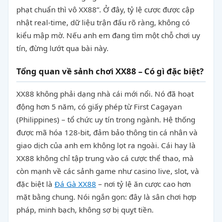
phạt chuẩn thì vô XX88”. Ở đây, tỷ lệ cược được cập
nhật real-time, dữ liệu trận đấu rõ ràng, không có
kiểu mập mờ. Nếu anh em đang tìm một chỗ chơi uy
tín, đừng lướt qua bài này.
Tổng quan về sảnh chơi XX88 – Có gì đặc biệt?
XX88 không phải dạng nhà cái mới nổi. Nó đã hoạt
động hơn 5 năm, có giấy phép từ First Cagayan
(Philippines) – tổ chức uy tín trong ngành. Hệ thống
được mã hóa 128-bit, đảm bảo thông tin cá nhân và
giao dịch của anh em không lọt ra ngoài. Cái hay là
XX88 không chỉ tập trung vào cá cược thể thao, mà
còn mạnh về các sảnh game như casino live, slot, và
đặc biệt là
Đá Gà XX88
– nơi tỷ lệ ăn cược cao hơn
mặt bằng chung. Nói ngắn gọn: đây là sân chơi hợp
pháp, minh bạch, không sợ bị quỵt tiền.