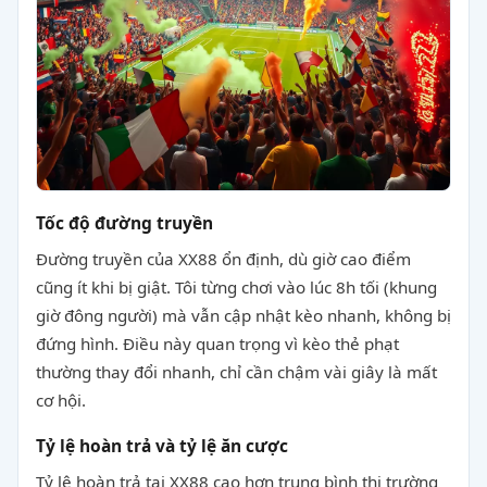
Tốc độ đường truyền
Đường truyền của XX88 ổn định, dù giờ cao điểm
cũng ít khi bị giật. Tôi từng chơi vào lúc 8h tối (khung
giờ đông người) mà vẫn cập nhật kèo nhanh, không bị
đứng hình. Điều này quan trọng vì kèo thẻ phạt
thường thay đổi nhanh, chỉ cần chậm vài giây là mất
cơ hội.
Tỷ lệ hoàn trả và tỷ lệ ăn cược
Tỷ lệ hoàn trả tại XX88 cao hơn trung bình thị trường