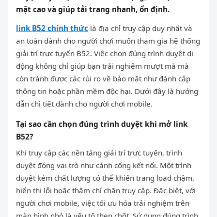
mật cao và giúp tải trang nhanh, ổn định.
link B52 chính thức
là địa chỉ truy cập duy nhất và
an toàn dành cho người chơi muốn tham gia hệ thống
giải trí trực tuyến B52. Việc chọn đúng trình duyệt di
động không chỉ giúp bạn trải nghiệm mượt mà mà
còn tránh được các rủi ro về bảo mật như đánh cắp
thông tin hoặc phần mềm độc hại. Dưới đây là hướng
dẫn chi tiết dành cho người chơi mobile.
Tại sao cần chọn đúng trình duyệt khi mở link
B52?
Khi truy cập các nền tảng giải trí trực tuyến, trình
duyệt đóng vai trò như cánh cổng kết nối. Một trình
duyệt kém chất lượng có thể khiến trang load chậm,
hiển thị lỗi hoặc thậm chí chặn truy cập. Đặc biệt, với
người chơi mobile, việc tối ưu hóa trải nghiệm trên
màn hình nhỏ là yếu tố then chốt. Sử dụng đúng trình