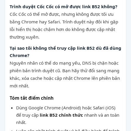
Trình duyệt Cốc Cốc có mở được link B52 không?
Cốc Cốc có thể mở được, nhưng không được tối ưu
bằng Chrome hay Safari. Trình duyệt này đôi khi gặp
lỗi hiển thị hoặc chậm hơn do không được cập nhật
thường xuyên.
Tại sao tôi không thể truy cập link B52 dù đã dùng
Chrome?
Nguyên nhân có thể do mạng yếu, DNS bị chặn hoặc
phiên bản trình duyệt cũ. Bạn hãy thử đổi sang mạng
khác, xóa cache hoặc cập nhật Chrome lên phiên bản
mới nhất.
Tóm tắt điểm chính
Dùng Google Chrome (Android) hoặc Safari (iOS)
để truy cập
link B52 chính thức
nhanh và an toàn
nhất.