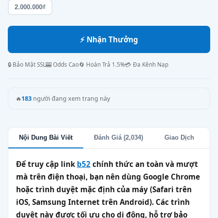
2.000.000₫
⚡ Nhận Thưởng
🔒 Bảo Mật SSL
🎰 Odds Cao
🔄 Hoàn Trả 1.5%
💳 Đa Kênh Nạp
🔥
183
người đang xem trang này
Nội Dung Bài Viết
Đánh Giá (2,034)
Giao Dịch
Để truy cập link
b52
chính thức an toàn và mượt
mà trên điện thoại, bạn nên dùng Google Chrome
hoặc trình duyệt mặc định của máy (Safari trên
iOS, Samsung Internet trên Android). Các trình
duyệt này được tối ưu cho di động, hỗ trợ bảo