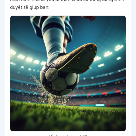
duyệt sẽ giúp bạn: