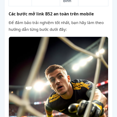
bình
Các bước mở link B52 an toàn trên mobile
Để đảm bảo trải nghiệm tốt nhất, bạn hãy làm theo
hướng dẫn từng bước dưới đây: