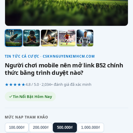
TIN TỨC CÁ CƯỢC · CSKHNGUYENKIMHCM.COM
Người chơi mobile nên mở link B52 chính
thức bằng trình duyệt nào?
★★★★★
4.8 / 5.0 · 2,034+ đánh giá đã xác minh
Tin Nổi Bật Hôm Nay
MỨC NẠP THAM KHẢO
100.000₫
200.000₫
500.000₫
1.000.000₫