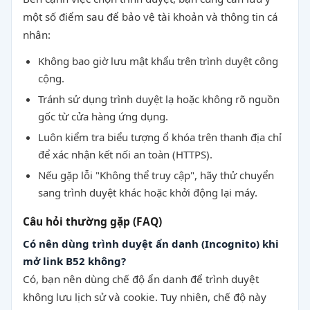
một số điểm sau để bảo vệ tài khoản và thông tin cá
nhân:
Không bao giờ lưu mật khẩu trên trình duyệt công
cộng.
Tránh sử dụng trình duyệt lạ hoặc không rõ nguồn
gốc từ cửa hàng ứng dụng.
Luôn kiểm tra biểu tượng ổ khóa trên thanh địa chỉ
để xác nhận kết nối an toàn (HTTPS).
Nếu gặp lỗi "Không thể truy cập", hãy thử chuyển
sang trình duyệt khác hoặc khởi động lại máy.
Câu hỏi thường gặp (FAQ)
Có nên dùng trình duyệt ẩn danh (Incognito) khi
mở link B52 không?
Có, bạn nên dùng chế độ ẩn danh để trình duyệt
không lưu lịch sử và cookie. Tuy nhiên, chế độ này