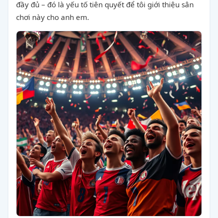
đầy đủ – đó là yếu tố tiên quyết để tôi giới thiệu sân
chơi này cho anh em.