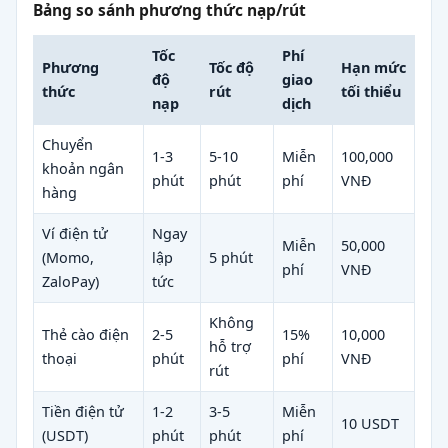
Bảng so sánh phương thức nạp/rút
Tốc
Phí
Phương
Tốc độ
Hạn mức
độ
giao
thức
rút
tối thiểu
nạp
dịch
Chuyển
1-3
5-10
Miễn
100,000
khoản ngân
phút
phút
phí
VNĐ
hàng
Ví điện tử
Ngay
Miễn
50,000
(Momo,
lập
5 phút
phí
VNĐ
ZaloPay)
tức
Không
Thẻ cào điện
2-5
15%
10,000
hỗ trợ
thoại
phút
phí
VNĐ
rút
Tiền điện tử
1-2
3-5
Miễn
10 USDT
(USDT)
phút
phút
phí