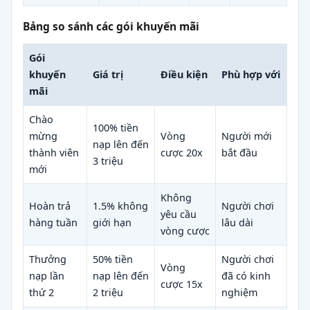
Bảng so sánh các gói khuyến mãi
Gói
khuyến
Giá trị
Điều kiện
Phù hợp với
mãi
Chào
100% tiền
mừng
Vòng
Người mới
nạp lên đến
thành viên
cược 20x
bắt đầu
3 triệu
mới
Không
Hoàn trả
1.5% không
Người chơi
yêu cầu
hàng tuần
giới hạn
lâu dài
vòng cược
Thưởng
50% tiền
Người chơi
Vòng
nạp lần
nạp lên đến
đã có kinh
cược 15x
thứ 2
2 triệu
nghiệm