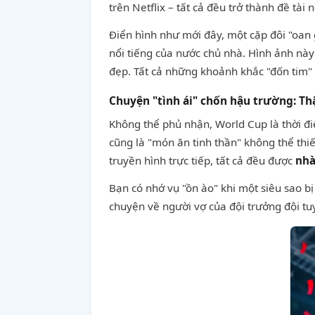
trên Netflix – tất cả đều trở thành đề tài 
Điển hình như mới đây, một cặp đôi "oan 
nổi tiếng của nước chủ nhà. Hình ảnh này
đẹp. Tất cả những khoảnh khắc "đốn tim
Chuyện "tình ái" chốn hậu trường: Thậ
Không thể phủ nhận, World Cup là thời đ
cũng là "món ăn tinh thần" không thể thiế
truyền hình trực tiếp, tất cả đều được
nhà
Bạn có nhớ vụ "ồn ào" khi một siêu sao 
chuyện về người vợ của đội trưởng đội tuy