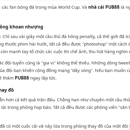
ủa các fan bóng đá trong mùa World Cup. Và
nhà cái PUB88
là n
không khoan nhượng
. Chỉ sau vài giây một cầu thủ đá hỏng penalty, cả thế giới đã 
g thước phim hài hước, tất cả đều được "photoshop" một cách 
òn mạnh tay tổ chức các cuộc thi chế ảnh, thu hút hàng nghìn 
c đội tuyển cũng là "gia vị" không thể thiếu. Những dòng tweet 
của đội bạn khiến cộng đồng mạng "dậy sóng". Nếu bạn muốn cậ
hé thăm
PUB88
ngay lập tức.
hay đồ
dẫn hơn cả kết quả trận đấu. Chẳng hạn như chuyện một cầu thủ
 tài trong phòng họp báo. Tất cả đều được các phóng viên "săn 
 đã có một cuộc cãi vã nảy lửa trong phòng thay đồ của một đội 