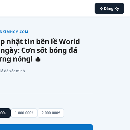
Đăng Ký
YENKIMHCM.COM
p nhật tin bên lề World
ngày: Cơn sốt bóng đá
ừng nóng! 🔥
 giá đã xác minh
000₫
1.000.000₫
2.000.000₫