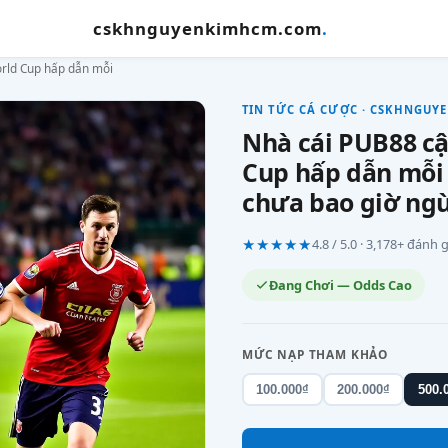
cskhnguyenkimhcm.com
.
orld Cup hấp dẫn mỗi
TIN TỨC CÁ CƯỢC · CSKHNGU
Nhà cái PUB88 cậ
Cup hấp dẫn mỗi 
chưa bao giờ ng
★★★★★
4.8 / 5.0 · 3,178+ đánh
Đang Chơi — Odds Cao
MỨC NẠP THAM KHẢO
100.000₫
200.000₫
500.