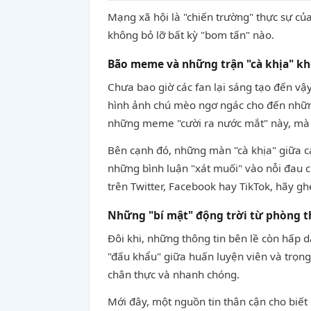
Mạng xã hội là "chiến trường" thực sự c
không bỏ lỡ bất kỳ "bom tấn" nào.
Bão meme và những trận "cà khịa" 
Chưa bao giờ các fan lại sáng tạo đến vậy
hình ảnh chú mèo ngơ ngác cho đến nhữn
những meme "cười ra nước mắt" này, mà c
Bên cạnh đó, những màn "cà khịa" giữa cá
những bình luận "xát muối" vào nỗi đau 
trên Twitter, Facebook hay TikTok, hãy g
Những "bí mật" động trời từ phòng t
Đôi khi, những thông tin bên lề còn hấp 
"đấu khẩu" giữa huấn luyện viên và trọng
chân thực và nhanh chóng.
Mới đây, một nguồn tin thân cận cho biết