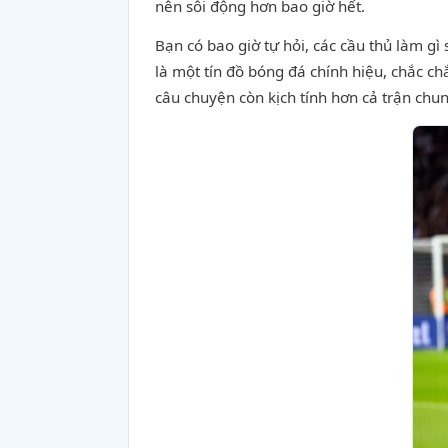
nên sôi động hơn bao giờ hết.
Bạn có bao giờ tự hỏi, các cầu thủ làm 
là một tín đồ bóng đá chính hiệu, chắc ch
câu chuyện còn kịch tính hơn cả trận chun