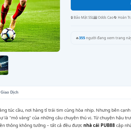
🔒 Bảo Mật SSL
🎰 Odds Cao
🔄 Hoàn Tr
🔥
355
người đang xem trang nà
Giao Dịch
làng túc cầu, nơi hàng tỉ trái tim cùng hòa nhịp. Nhưng bên cạ
 sự là "mỏ vàng" của những câu chuyện thú vị. Từ chuyện hậu t
uyền thông không tưởng – tất cả đều được
nhà cái PUB88
cập nhậ