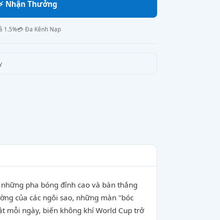
⚡ Nhận Thưởng
ả 1.5%
💳 Đa Kênh Nạp
y
nh những pha bóng đỉnh cao và bàn thắng
rường của các ngôi sao, những màn "bóc
t mỗi ngày, biến không khí World Cup trở