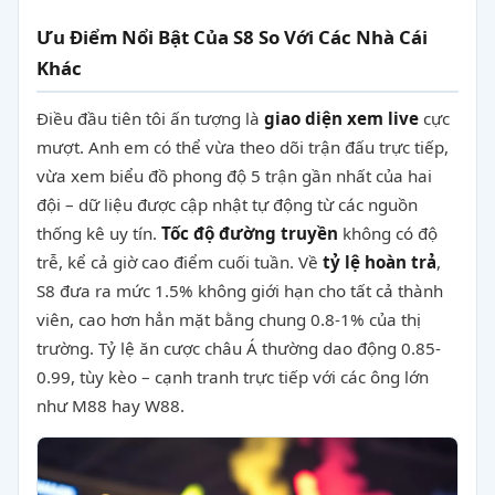
Ưu Điểm Nổi Bật Của S8 So Với Các Nhà Cái
Khác
Điều đầu tiên tôi ấn tượng là
giao diện xem live
cực
mượt. Anh em có thể vừa theo dõi trận đấu trực tiếp,
vừa xem biểu đồ phong độ 5 trận gần nhất của hai
đội – dữ liệu được cập nhật tự động từ các nguồn
thống kê uy tín.
Tốc độ đường truyền
không có độ
trễ, kể cả giờ cao điểm cuối tuần. Về
tỷ lệ hoàn trả
,
S8 đưa ra mức 1.5% không giới hạn cho tất cả thành
viên, cao hơn hẳn mặt bằng chung 0.8-1% của thị
trường. Tỷ lệ ăn cược châu Á thường dao động 0.85-
0.99, tùy kèo – cạnh tranh trực tiếp với các ông lớn
như M88 hay W88.