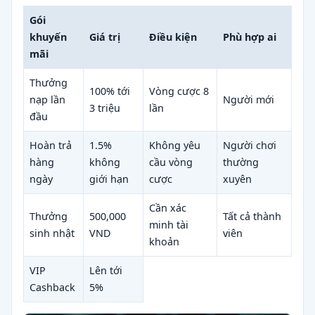
Gói
khuyến
Giá trị
Điều kiện
Phù hợp ai
mãi
Thưởng
100% tới
Vòng cược 8
nạp lần
Người mới
3 triệu
lần
đầu
Hoàn trả
1.5%
Không yêu
Người chơi
hàng
không
cầu vòng
thường
ngày
giới hạn
cược
xuyên
Cần xác
Thưởng
500,000
Tất cả thành
minh tài
sinh nhật
VND
viên
khoản
VIP
Lên tới
Cashback
5%