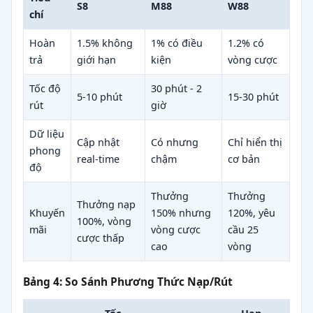
S8
M88
W88
chí
Hoàn
1.5% không
1% có điều
1.2% có
trả
giới hạn
kiện
vòng cược
Tốc độ
30 phút - 2
5-10 phút
15-30 phút
rút
giờ
Dữ liệu
Cập nhật
Có nhưng
Chỉ hiển thị
phong
real-time
chậm
cơ bản
độ
Thưởng
Thưởng
Thưởng nạp
Khuyến
150% nhưng
120%, yêu
100%, vòng
mãi
vòng cược
cầu 25
cược thấp
cao
vòng
Bảng 4: So Sánh Phương Thức Nạp/Rút