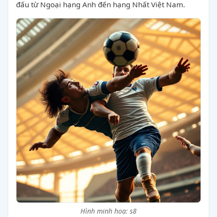
đấu từ Ngoại hạng Anh đến hạng Nhất Việt Nam.
Hình minh hoạ: s8