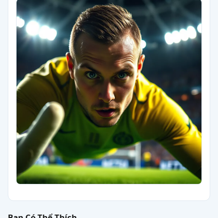
Bạn Có Thể Thích