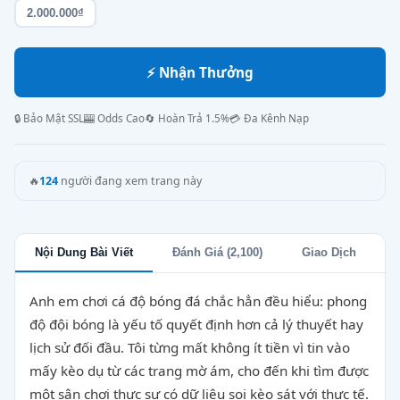
2.000.000₫
⚡ Nhận Thưởng
🔒 Bảo Mật SSL
🎰 Odds Cao
🔄 Hoàn Trả 1.5%
💳 Đa Kênh Nạp
🔥
124
người đang xem trang này
Nội Dung Bài Viết
Đánh Giá (2,100)
Giao Dịch
Anh em chơi cá độ bóng đá chắc hẳn đều hiểu: phong
độ đội bóng là yếu tố quyết định hơn cả lý thuyết hay
lịch sử đối đầu. Tôi từng mất không ít tiền vì tin vào
mấy kèo dụ từ các trang mờ ám, cho đến khi tìm được
một sân chơi thực sự có dữ liệu soi kèo sát với thực tế.