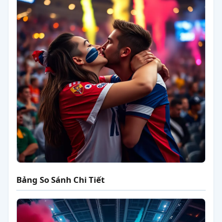
Bảng So Sánh Chi Tiết