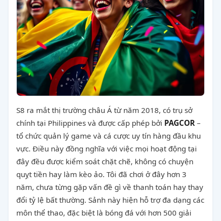
S8 ra mắt thị trường châu Á từ năm 2018, có trụ sở
chính tại Philippines và được cấp phép bởi
PAGCOR
–
tổ chức quản lý game và cá cược uy tín hàng đầu khu
vực. Điều này đồng nghĩa với việc mọi hoạt động tại
đây đều được kiểm soát chặt chẽ, không có chuyện
quỵt tiền hay làm kèo ảo. Tôi đã chơi ở đây hơn 3
năm, chưa từng gặp vấn đề gì về thanh toán hay thay
đổi tỷ lệ bất thường. Sảnh này hiện hỗ trợ đa dạng các
môn thể thao, đặc biệt là bóng đá với hơn 500 giải