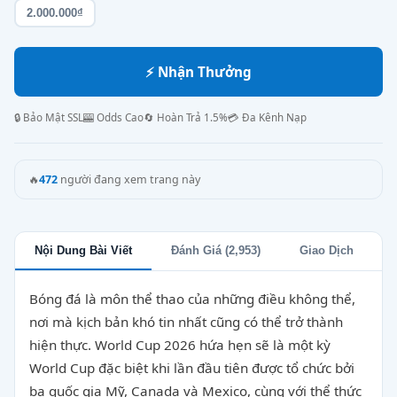
2.000.000₫
⚡ Nhận Thưởng
🔒 Bảo Mật SSL
🎰 Odds Cao
🔄 Hoàn Trả 1.5%
💳 Đa Kênh Nạp
🔥
472
người đang xem trang này
Nội Dung Bài Viết
Đánh Giá (2,953)
Giao Dịch
Bóng đá là môn thể thao của những điều không thể,
nơi mà kịch bản khó tin nhất cũng có thể trở thành
hiện thực. World Cup 2026 hứa hẹn sẽ là một kỳ
World Cup đặc biệt khi lần đầu tiên được tổ chức bởi
ba quốc gia Mỹ, Canada và Mexico, cùng với thể thức