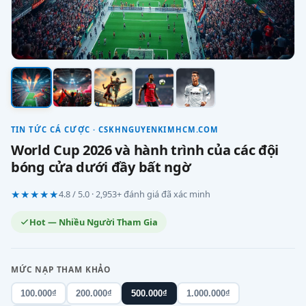
TIN TỨC CÁ CƯỢC · CSKHNGUYENKIMHCM.COM
World Cup 2026 và hành trình của các đội
bóng cửa dưới đầy bất ngờ
★★★★★
4.8 / 5.0 · 2,953+ đánh giá đã xác minh
Hot — Nhiều Người Tham Gia
MỨC NẠP THAM KHẢO
100.000₫
200.000₫
500.000₫
1.000.000₫