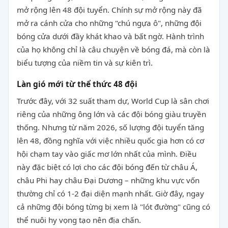
mở rộng lên 48 đội tuyển. Chính sự mở rộng này đã
mở ra cánh cửa cho những "chú ngựa ô", những đội
bóng cửa dưới đầy khát khao và bất ngờ. Hành trình
của họ không chỉ là câu chuyện về bóng đá, mà còn là
biểu tượng của niềm tin và sự kiên trì.
Làn gió mới từ thể thức 48 đội
Trước đây, với 32 suất tham dự, World Cup là sân chơi
riêng của những ông lớn và các đội bóng giàu truyền
thống. Nhưng từ năm 2026, số lượng đội tuyển tăng
lên 48, đồng nghĩa với việc nhiều quốc gia hơn có cơ
hội chạm tay vào giấc mơ lớn nhất của mình. Điều
này đặc biệt có lợi cho các đội bóng đến từ châu Á,
châu Phi hay châu Đại Dương – những khu vực vốn
thường chỉ có 1-2 đại diện mạnh nhất. Giờ đây, ngay
cả những đội bóng từng bị xem là "lót đường" cũng có
thể nuôi hy vọng tạo nên địa chấn.