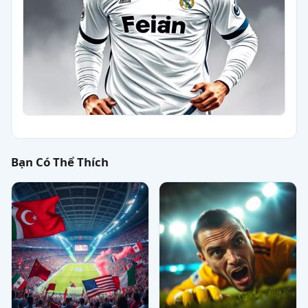
Bạn Có Thể Thích