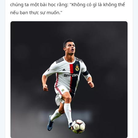
chúng ta một bài học rằng: "Không có gì là không thể
nếu bạn thực sự muốn."