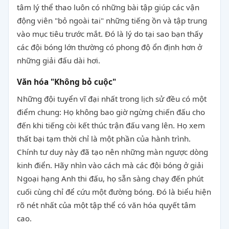
tâm lý thể thao luôn có những bài tập giúp các vận
động viên "bỏ ngoài tai" những tiếng ồn và tập trung
vào mục tiêu trước mắt. Đó là lý do tại sao bạn thấy
các đội bóng lớn thường có phong độ ổn định hơn ở
những giải đấu dài hơi.
Văn hóa "Không bỏ cuộc"
Những đội tuyển vĩ đại nhất trong lịch sử đều có một
điểm chung: Họ không bao giờ ngừng chiến đấu cho
đến khi tiếng còi kết thúc trận đấu vang lên. Họ xem
thất bại tạm thời chỉ là một phần của hành trình.
Chính tư duy này đã tạo nên những màn ngược dòng
kinh điển. Hãy nhìn vào cách mà các đội bóng ở giải
Ngoại hạng Anh thi đấu, họ sẵn sàng chạy đến phút
cuối cùng chỉ để cứu một đường bóng. Đó là biểu hiện
rõ nét nhất của một tập thể có văn hóa quyết tâm
cao.