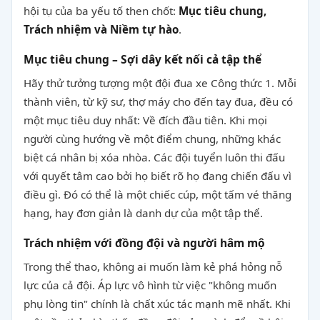
hội tụ của ba yếu tố then chốt:
Mục tiêu chung,
Trách nhiệm và Niềm tự hào
.
Mục tiêu chung – Sợi dây kết nối cả tập thể
Hãy thử tưởng tượng một đội đua xe Công thức 1. Mỗi
thành viên, từ kỹ sư, thợ máy cho đến tay đua, đều có
một mục tiêu duy nhất: Về đích đầu tiên. Khi mọi
người cùng hướng về một điểm chung, những khác
biệt cá nhân bị xóa nhòa. Các đội tuyển luôn thi đấu
với quyết tâm cao bởi họ biết rõ họ đang chiến đấu vì
điều gì. Đó có thể là một chiếc cúp, một tấm vé thăng
hạng, hay đơn giản là danh dự của một tập thể.
Trách nhiệm với đồng đội và người hâm mộ
Trong thể thao, không ai muốn làm kẻ phá hỏng nỗ
lực của cả đội. Áp lực vô hình từ việc "không muốn
phụ lòng tin" chính là chất xúc tác mạnh mẽ nhất. Khi