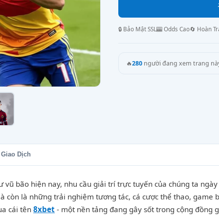
🔒 Bảo Mật SSL
🎰 Odds Cao
🔄 Hoàn Tr
🔥
280
người đang xem trang nà
Giao Dịch
ư vũ bão hiện nay, nhu cầu giải trí trực tuyến của chúng ta ngà
 còn là những trải nghiệm tương tác, cá cược thể thao, game b
ua cái tên
8xbet
- một nền tảng đang gây sốt trong cộng đồng g