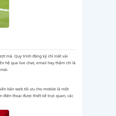
ợt mà. Quy trình đăng ký chỉ mất vài
ên hệ qua live chat, email hay thậm chí là
 mái.
iên bản web tối ưu cho mobile là một
n điện thoại được thiết kế trực quan, các