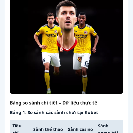
Bảng so sánh chi tiết – Dữ liệu thực tế
Bảng 1: So sánh các sảnh chơi tại Kubet
Tiêu
Sảnh
Sảnh thể thao
Sảnh casino
chí
game bài