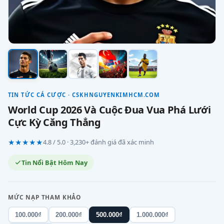
TIN TỨC CÁ CƯỢC · CSKHNGUYENKIMHCM.COM
World Cup 2026 Và Cuộc Đua Vua Phá Lưới
Cực Kỳ Căng Thẳng
★★★★★
4.8 / 5.0 · 3,230+ đánh giá đã xác minh
Tin Nổi Bật Hôm Nay
MỨC NẠP THAM KHẢO
100.000₫
200.000₫
500.000₫
1.000.000₫