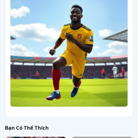
Bạn Có Thể Thích