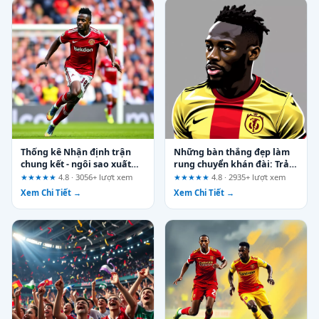
Thống kê Nhận định trận
Những bàn thắng đẹp làm
chung kết - ngôi sao xuất
rung chuyển khán đài: Trải
sắc nhất trận chuẩn xác từ
nghiệm người dùng và góc
★★★★★
4.8 · 3056+ lượt xem
★★★★★
4.8 · 2935+ lượt xem
789club.boo
nhìn chuyên gia
Xem Chi Tiết →
Xem Chi Tiết →