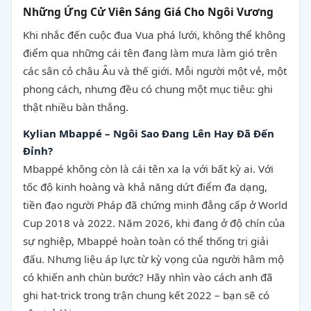
Những Ứng Cử Viên Sáng Giá Cho Ngôi Vương
Khi nhắc đến cuộc đua Vua phá lưới, không thể không
điểm qua những cái tên đang làm mưa làm gió trên
các sân cỏ châu Âu và thế giới. Mỗi người một vẻ, một
phong cách, nhưng đều có chung một mục tiêu: ghi
thật nhiều bàn thắng.
Kylian Mbappé – Ngôi Sao Đang Lên Hay Đã Đến
Đỉnh?
Mbappé không còn là cái tên xa lạ với bất kỳ ai. Với
tốc độ kinh hoàng và khả năng dứt điểm đa dạng,
tiền đạo người Pháp đã chứng minh đẳng cấp ở World
Cup 2018 và 2022. Năm 2026, khi đang ở độ chín của
sự nghiệp, Mbappé hoàn toàn có thể thống trị giải
đấu. Nhưng liệu áp lực từ kỳ vọng của người hâm mộ
có khiến anh chùn bước? Hãy nhìn vào cách anh đã
ghi hat-trick trong trận chung kết 2022 – bạn sẽ có