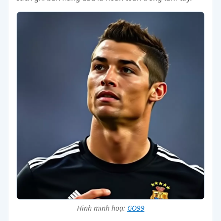
Hình minh hoạ:
GO99