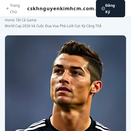
Trang
Đăng
cskhnguyenkimhcm.com
.
Chủ
Ký
Home
›
Tất Cả Game
›
World Cup 2026 Và Cuộc Đua Vua Phá Lưới Cực Kỳ Căng Thẳ