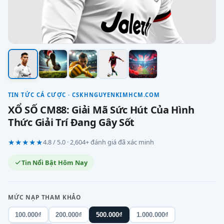
TIN TỨC CÁ CƯỢC · CSKHNGUYENKIMHCM.COM
XỔ SỐ CM88: Giải Mã Sức Hút Của Hình
Thức Giải Trí Đang Gây Sốt
★★★★★
4.8 / 5.0 · 2,604+ đánh giá đã xác minh
Tin Nổi Bật Hôm Nay
MỨC NẠP THAM KHẢO
100.000₫
200.000₫
500.000₫
1.000.000₫