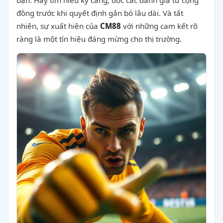
bạn. Hãy tìm hiểu kỹ càng, đọc các đánh giá từ cộng
đồng trước khi quyết định gắn bó lâu dài. Và tất
nhiên, sự xuất hiện của
CM88
với những cam kết rõ
ràng là một tín hiệu đáng mừng cho thị trường.