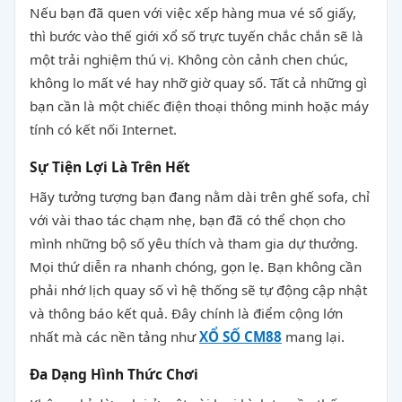
Nếu bạn đã quen với việc xếp hàng mua vé số giấy,
thì bước vào thế giới xổ số trực tuyến chắc chắn sẽ là
một trải nghiệm thú vị. Không còn cảnh chen chúc,
không lo mất vé hay nhỡ giờ quay số. Tất cả những gì
bạn cần là một chiếc điện thoại thông minh hoặc máy
tính có kết nối Internet.
Sự Tiện Lợi Là Trên Hết
Hãy tưởng tượng bạn đang nằm dài trên ghế sofa, chỉ
với vài thao tác chạm nhẹ, bạn đã có thể chọn cho
mình những bộ số yêu thích và tham gia dự thưởng.
Mọi thứ diễn ra nhanh chóng, gọn lẹ. Bạn không cần
phải nhớ lịch quay số vì hệ thống sẽ tự động cập nhật
và thông báo kết quả. Đây chính là điểm cộng lớn
nhất mà các nền tảng như
XỔ SỐ CM88
mang lại.
Đa Dạng Hình Thức Chơi