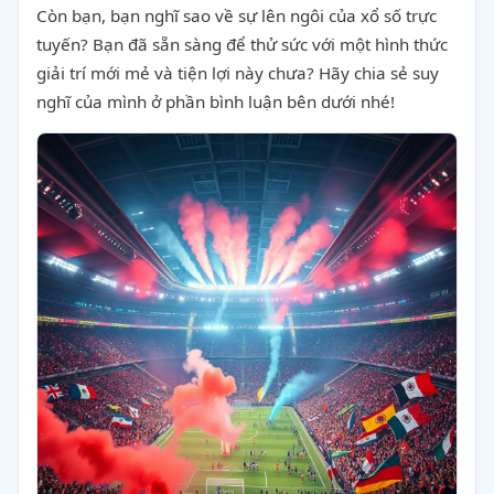
Còn bạn, bạn nghĩ sao về sự lên ngôi của xổ số trực
tuyến? Bạn đã sẵn sàng để thử sức với một hình thức
giải trí mới mẻ và tiện lợi này chưa? Hãy chia sẻ suy
nghĩ của mình ở phần bình luận bên dưới nhé!