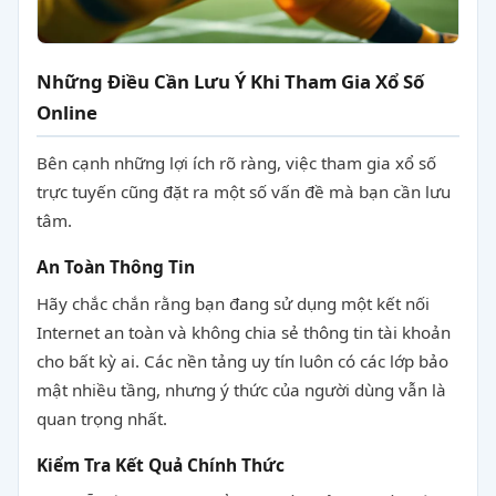
Những Điều Cần Lưu Ý Khi Tham Gia Xổ Số
Online
Bên cạnh những lợi ích rõ ràng, việc tham gia xổ số
trực tuyến cũng đặt ra một số vấn đề mà bạn cần lưu
tâm.
An Toàn Thông Tin
Hãy chắc chắn rằng bạn đang sử dụng một kết nối
Internet an toàn và không chia sẻ thông tin tài khoản
cho bất kỳ ai. Các nền tảng uy tín luôn có các lớp bảo
mật nhiều tầng, nhưng ý thức của người dùng vẫn là
quan trọng nhất.
Kiểm Tra Kết Quả Chính Thức