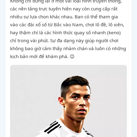
Không chỉ dừng lại ở một vài loại hình truyền thống,
các nền tảng trực tuyến hiện nay còn cung cấp rất
nhiều sự lựa chọn khác nhau. Bạn có thể tham gia
vào các đài xổ số từ Bắc vào Nam, chơi lô đề, lô xiên,
hay thậm chí là các hình thức quay số nhanh (keno)
chỉ trong vài phút. Sự đa dạng này giúp người chơi
không bao giờ cảm thấy nhàm chán và luôn có những
kịch bản mới để khám phá. 😉