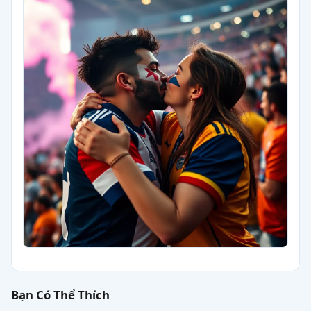
Bạn Có Thể Thích