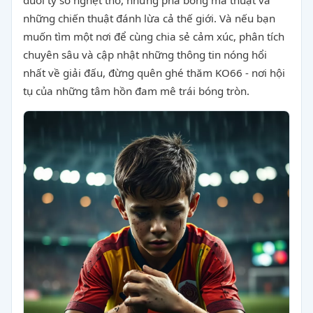
đuổi tỷ số nghẹt thở, những pha bóng ma thuật và
những chiến thuật đánh lừa cả thế giới. Và nếu bạn
muốn tìm một nơi để cùng chia sẻ cảm xúc, phân tích
chuyên sâu và cập nhật những thông tin nóng hổi
nhất về giải đấu, đừng quên ghé thăm KO66 - nơi hội
tụ của những tâm hồn đam mê trái bóng tròn.