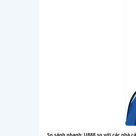
So sánh nhanh: U888 so với các nhà c