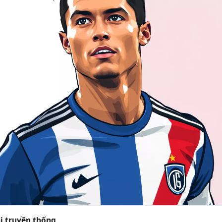
ái truyền thống