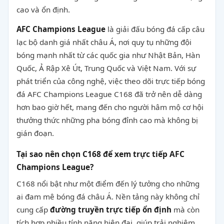
cao và ổn định.
AFC Champions League
là giải đấu bóng đá cấp câu
lạc bộ danh giá nhất châu Á, nơi quy tụ những đội
bóng mạnh nhất từ các quốc gia như Nhật Bản, Hàn
Quốc, Ả Rập Xê Út, Trung Quốc và Việt Nam. Với sự
phát triển của công nghệ, việc theo dõi trực tiếp bóng
đá AFC Champions League C168 đã trở nên dễ dàng
hơn bao giờ hết, mang đến cho người hâm mộ cơ hội
thưởng thức những pha bóng đỉnh cao mà không bị
gián đoạn.
Tại sao nên chọn C168 để xem trực tiếp AFC
Champions League?
C168 nổi bật như một điểm đến lý tưởng cho những
ai đam mê bóng đá châu Á. Nền tảng này không chỉ
cung cấp
đường truyền trực tiếp ổn định
mà còn
tích hợp nhiều tính năng hiện đại, giúp trải nghiệm