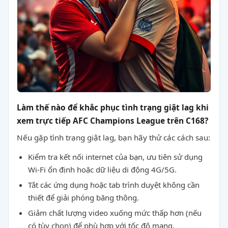
Làm thế nào để khắc phục tình trạng giật lag khi
xem trực tiếp AFC Champions League trên C168?
Nếu gặp tình trạng giật lag, bạn hãy thử các cách sau:
Kiểm tra kết nối internet của bạn, ưu tiên sử dụng
Wi-Fi ổn định hoặc dữ liệu di động 4G/5G.
Tắt các ứng dụng hoặc tab trình duyệt không cần
thiết để giải phóng băng thông.
Giảm chất lượng video xuống mức thấp hơn (nếu
có tùy chọn) để phù hợp với tốc độ mạng.