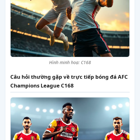
Hình minh hoạ: C168
Câu hỏi thường gặp về trực tiếp bóng đá AFC
Champions League C168