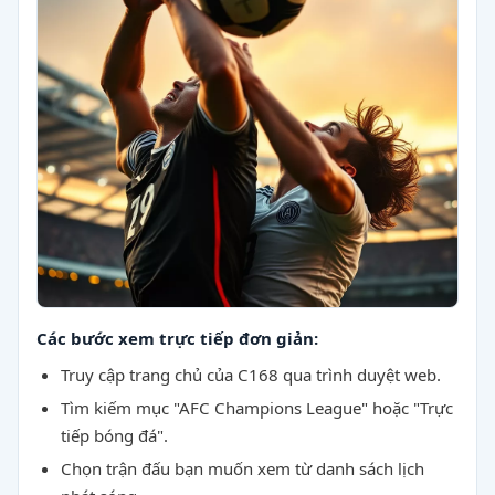
Các bước xem trực tiếp đơn giản:
Truy cập trang chủ của C168 qua trình duyệt web.
Tìm kiếm mục "AFC Champions League" hoặc "Trực
tiếp bóng đá".
Chọn trận đấu bạn muốn xem từ danh sách lịch