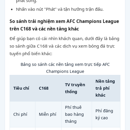
phát sóng.
Nhấn vào nút "Phát" và tận hưởng trận đấu.
So sánh trải nghiệm xem AFC Champions League
trên C168 và các nền tảng khác
Để giúp bạn có cái nhìn khách quan, dưới đây là bảng
so sánh giữa C168 và các dịch vụ xem bóng đá trực
tuyến phổ biến khác:
Bảng so sánh các nền tảng xem trực tiếp AFC
Champions League
Nền tảng
TV truyền
Tiêu chí
C168
trả phí
thống
khác
Phí thuê
Phí đăng
Chi phí
Miễn phí
bao hàng
ký cao
tháng