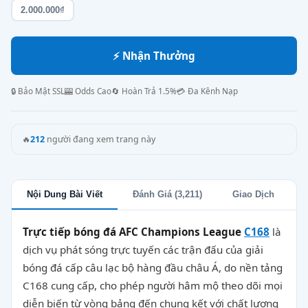
2.000.000₫
⚡ Nhận Thưởng
🔒 Bảo Mật SSL
🎰 Odds Cao
🔄 Hoàn Trả 1.5%
💳 Đa Kênh Nạp
🔥
212
người đang xem trang này
Nội Dung Bài Viết
Đánh Giá (3,211)
Giao Dịch
Trực tiếp bóng đá AFC Champions League
C168
là
dịch vụ phát sóng trực tuyến các trận đấu của giải
bóng đá cấp câu lạc bộ hàng đầu châu Á, do nền tảng
C168 cung cấp, cho phép người hâm mộ theo dõi mọi
diễn biến từ vòng bảng đến chung kết với chất lượng