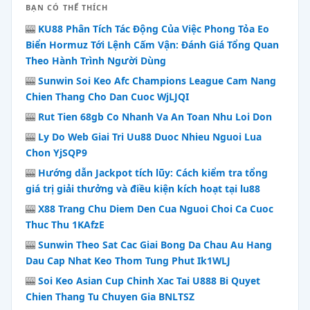
BẠN CÓ THỂ THÍCH
🎰
KU88 Phân Tích Tác Động Của Việc Phong Tỏa Eo
Biển Hormuz Tới Lệnh Cấm Vận: Đánh Giá Tổng Quan
Theo Hành Trình Người Dùng
🎰
Sunwin Soi Keo Afc Champions League Cam Nang
Chien Thang Cho Dan Cuoc WjLJQI
🎰
Rut Tien 68gb Co Nhanh Va An Toan Nhu Loi Don
🎰
Ly Do Web Giai Tri Uu88 Duoc Nhieu Nguoi Lua
Chon YjSQP9
🎰
Hướng dẫn Jackpot tích lũy: Cách kiểm tra tổng
giá trị giải thưởng và điều kiện kích hoạt tại lu88
🎰
X88 Trang Chu Diem Den Cua Nguoi Choi Ca Cuoc
Thuc Thu 1KAfzE
🎰
Sunwin Theo Sat Cac Giai Bong Da Chau Au Hang
Dau Cap Nhat Keo Thom Tung Phut Ik1WLJ
🎰
Soi Keo Asian Cup Chinh Xac Tai U888 Bi Quyet
Chien Thang Tu Chuyen Gia BNLTSZ