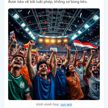
được bảo vệ bởi luật pháp, không sợ bùng kèo.
Hình minh hoạ:
sun win