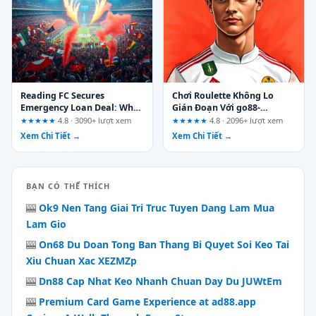
Reading FC Secures
Chơi Roulette Không Lo
Emergency Loan Deal: What
Gián Đoạn Với go88-
the tr88qh.com Report
win.com.co: Góc Nhìn Từ
★★★★★
4.8 · 3090+ lượt xem
★★★★★
4.8 · 2096+ lượt xem
Really Tells You
Người Chơi Lâu Năm
Xem Chi Tiết →
Xem Chi Tiết →
BẠN CÓ THỂ THÍCH
🎰
Ok9 Nen Tang Giai Tri Truc Tuyen Dang Lam Mua
Lam Gio
🎰
On68 Du Doan Tong Ban Thang Bi Quyet Soi Keo Tai
Xiu Chuan Xac XEZMZp
🎰
Dn88 Cap Nhat Keo Nhanh Chuan Day Du JUWtEm
🎰
Premium Card Game Experience at ad88.app