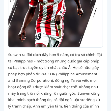
Sunwin ra đời cách đây hơn 5 năm, có trụ sở chính đặt
tại Philippines – một trong những quốc gia cấp phép
cờ bạc trực tuyến uy tín nhất châu Á. Họ sở hữu giấy
phép hợp pháp từ PAGCOR (Philippine Amusement
and Gaming Corporation), đồng nghĩa với việc mọi
hoạt động đều được kiểm soát chặt chẽ. Không như
mấy trang trôi nổi không rõ nguồn gốc, Sunwin công
khai minh bạch thông tin, có đội ngũ luật sư riêng xử
lý tranh chấp. Anh em yên tâm, tiền thắng của mình