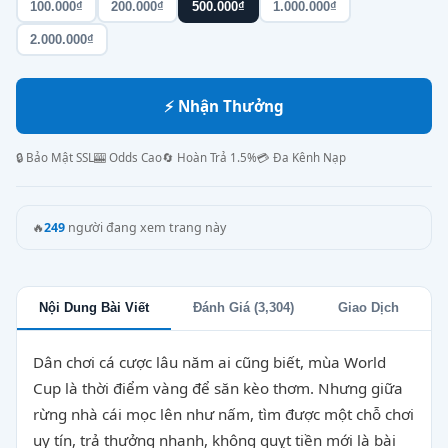
100.000₫
200.000₫
500.000₫
1.000.000₫
2.000.000₫
⚡ Nhận Thưởng
🔒 Bảo Mật SSL
🎰 Odds Cao
🔄 Hoàn Trả 1.5%
💳 Đa Kênh Nạp
🔥
249
người đang xem trang này
Nội Dung Bài Viết
Đánh Giá (3,304)
Giao Dịch
Dân chơi cá cược lâu năm ai cũng biết, mùa World
Cup là thời điểm vàng để săn kèo thơm. Nhưng giữa
rừng nhà cái mọc lên như nấm, tìm được một chỗ chơi
uy tín, trả thưởng nhanh, không quỵt tiền mới là bài