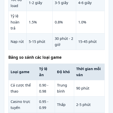
1-2 giây
3-5 giây
4-6 giây
load
Tỷ lệ
hoàn
1.5%
0.8%
1.0%
trả
30 phút - 2
Nạp rút
5-15 phút
15-45 phút
giờ
Bảng so sánh các loại game
Tỷ lệ
Thời gian mỗi
Loại game
Độ khó
ăn
ván
Cá cược thể
0.90 -
Trung
90 phút
thao
0.98
bình
Casino trực
0.95 -
Thấp
2-5 phút
tuyến
0.99