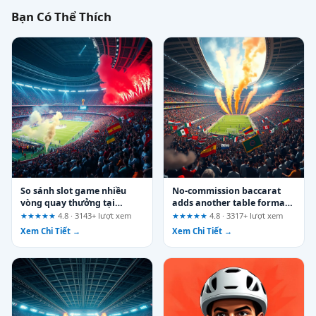
Bạn Có Thể Thích
So sánh slot game nhiều
No-commission baccarat
vòng quay thưởng tại
adds another table format
ffv88.com: Bảng tiêu chí có
to explore through
★★★★★
4.8 · 3143+ lượt xem
★★★★★
4.8 · 3317+ lượt xem
trọng số và trường hợp sử
vicclub.org
Xem Chi Tiết →
Xem Chi Tiết →
dụng