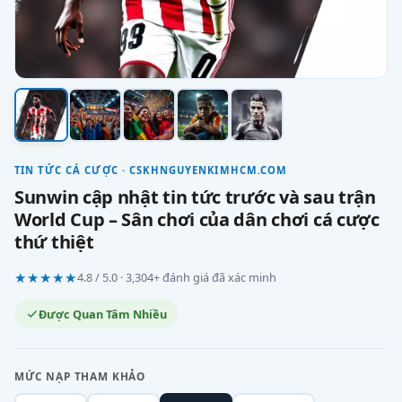
TIN TỨC CÁ CƯỢC · CSKHNGUYENKIMHCM.COM
Sunwin cập nhật tin tức trước và sau trận
World Cup – Sân chơi của dân chơi cá cược
thứ thiệt
★★★★★
4.8 / 5.0 · 3,304+ đánh giá đã xác minh
Được Quan Tâm Nhiều
MỨC NẠP THAM KHẢO