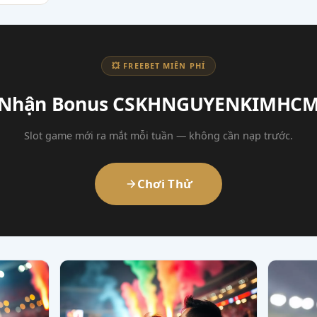
💥 FREEBET MIỄN PHÍ
Nhận Bonus CSKHNGUYENKIMHC
Slot game mới ra mắt mỗi tuần — không cần nạp trước.
Chơi Thử