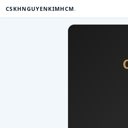
CSKHNGUYENKIMHCM
.