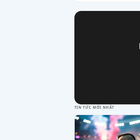
TIN TỨC MỚI NHẤT