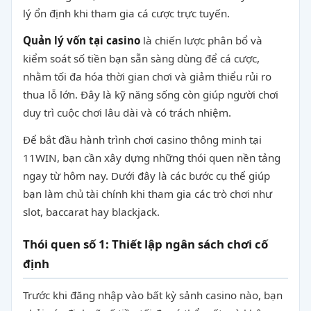
lý ổn định khi tham gia cá cược trực tuyến.
Quản lý vốn tại casino
là chiến lược phân bổ và
kiểm soát số tiền bạn sẵn sàng dùng để cá cược,
nhằm tối đa hóa thời gian chơi và giảm thiểu rủi ro
thua lỗ lớn. Đây là kỹ năng sống còn giúp người chơi
duy trì cuộc chơi lâu dài và có trách nhiệm.
Để bắt đầu hành trình chơi casino thông minh tại
11WIN, bạn cần xây dựng những thói quen nền tảng
ngay từ hôm nay. Dưới đây là các bước cụ thể giúp
bạn làm chủ tài chính khi tham gia các trò chơi như
slot, baccarat hay blackjack.
Thói quen số 1: Thiết lập ngân sách chơi cố
định
Trước khi đăng nhập vào bất kỳ sảnh casino nào, bạn