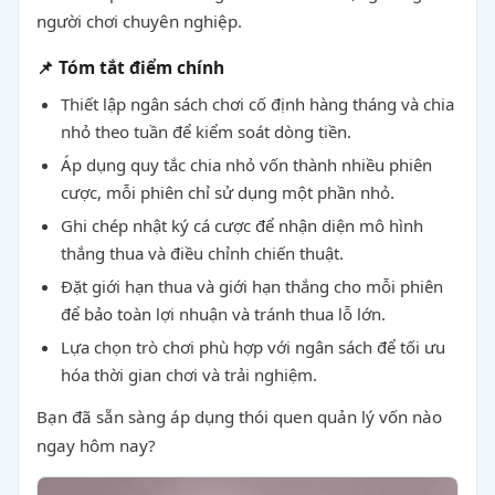
người chơi chuyên nghiệp.
📌 Tóm tắt điểm chính
Thiết lập ngân sách chơi cố định hàng tháng và chia
nhỏ theo tuần để kiểm soát dòng tiền.
Áp dụng quy tắc chia nhỏ vốn thành nhiều phiên
cược, mỗi phiên chỉ sử dụng một phần nhỏ.
Ghi chép nhật ký cá cược để nhận diện mô hình
thắng thua và điều chỉnh chiến thuật.
Đặt giới hạn thua và giới hạn thắng cho mỗi phiên
để bảo toàn lợi nhuận và tránh thua lỗ lớn.
Lựa chọn trò chơi phù hợp với ngân sách để tối ưu
hóa thời gian chơi và trải nghiệm.
Bạn đã sẵn sàng áp dụng thói quen quản lý vốn nào
ngay hôm nay?