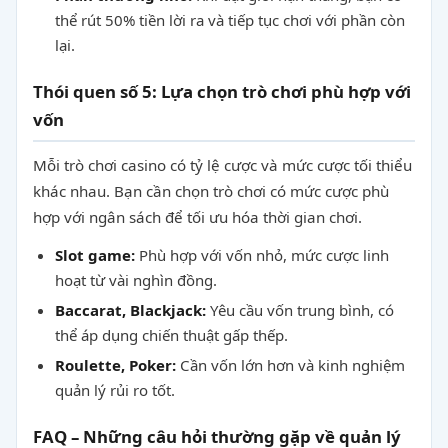
thể rút 50% tiền lời ra và tiếp tục chơi với phần còn
lại.
Thói quen số 5: Lựa chọn trò chơi phù hợp với
vốn
Mỗi trò chơi casino có tỷ lệ cược và mức cược tối thiểu
khác nhau. Bạn cần chọn trò chơi có mức cược phù
hợp với ngân sách để tối ưu hóa thời gian chơi.
Slot game:
Phù hợp với vốn nhỏ, mức cược linh
hoạt từ vài nghìn đồng.
Baccarat, Blackjack:
Yêu cầu vốn trung bình, có
thể áp dụng chiến thuật gấp thếp.
Roulette, Poker:
Cần vốn lớn hơn và kinh nghiệm
quản lý rủi ro tốt.
FAQ – Những câu hỏi thường gặp về quản lý