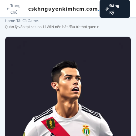
Trang
Đăng
cskhnguyenkimhcm.com
.
Chủ
Ký
Home
›
Tất Cả Game
›
Quản lý vốn tại casino 11WIN nên bắt đầu từ thói quen n