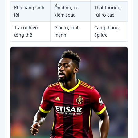
Khả năng sinh
Ổn định, có
Thất thường,
lời
kiểm soát
rủi ro cao
Trải nghiệm
Giải trí, lành
Căng thẳng,
tổng thể
mạnh
áp lực