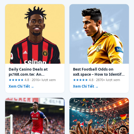
Daily Casino Deals at
Best Football Odds on
pc168.com.tw: An
xx8.space – How to Identify
Independent Evaluation of
Value and Manage Risk
★★★★★
4.8 · 2016+ lượt xem
★★★★★
4.8 · 2870+ lượt xem
Suitability
Xem Chi Tiết →
Xem Chi Tiết →