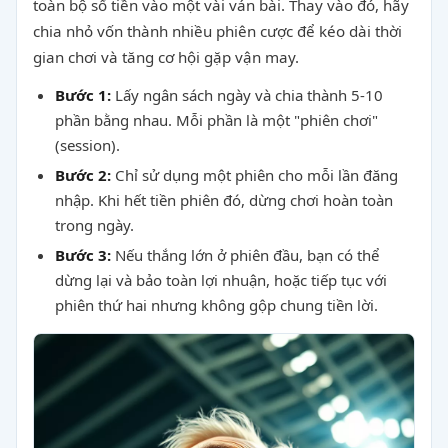
toàn bộ số tiền vào một vài ván bài. Thay vào đó, hãy
chia nhỏ vốn thành nhiều phiên cược để kéo dài thời
gian chơi và tăng cơ hội gặp vận may.
Bước 1:
Lấy ngân sách ngày và chia thành 5-10
phần bằng nhau. Mỗi phần là một "phiên chơi"
(session).
Bước 2:
Chỉ sử dụng một phiên cho mỗi lần đăng
nhập. Khi hết tiền phiên đó, dừng chơi hoàn toàn
trong ngày.
Bước 3:
Nếu thắng lớn ở phiên đầu, bạn có thể
dừng lại và bảo toàn lợi nhuận, hoặc tiếp tục với
phiên thứ hai nhưng không gộp chung tiền lời.