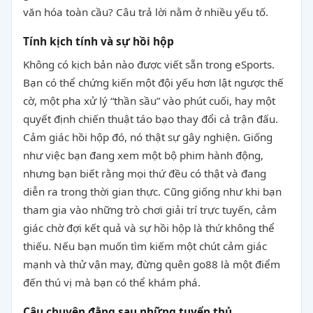
văn hóa toàn cầu? Câu trả lời nằm ở nhiều yếu tố.
Tính kịch tính và sự hồi hộp
Không có kịch bản nào được viết sẵn trong eSports.
Bạn có thể chứng kiến một đội yếu hơn lật ngược thế
cờ, một pha xử lý “thần sầu” vào phút cuối, hay một
quyết định chiến thuật táo bạo thay đổi cả trận đấu.
Cảm giác hồi hộp đó, nó thật sự gây nghiện. Giống
như việc bạn đang xem một bộ phim hành động,
nhưng bạn biết rằng mọi thứ đều có thật và đang
diễn ra trong thời gian thực. Cũng giống như khi bạn
tham gia vào những trò chơi giải trí trực tuyến, cảm
giác chờ đợi kết quả và sự hồi hộp là thứ không thể
thiếu. Nếu bạn muốn tìm kiếm một chút cảm giác
mạnh và thử vận may, đừng quên go88 là một điểm
đến thú vị mà bạn có thể khám phá.
Câu chuyện đằng sau những tuyển thủ