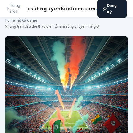
Trang
Đăng
cskhnguyenkimhcm.com
.
Chủ
Ký
Home
›
Tất Cả Game
›
Những trận đấu thể thao điện tử làm rung chuyển thế giớ