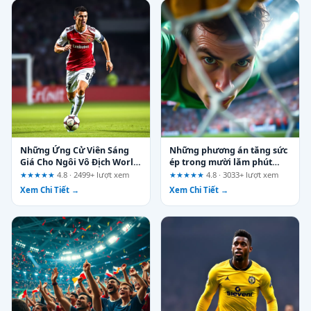
Những Ứng Cử Viên Sáng
Những phương án tăng sức
Giá Cho Ngôi Vô Địch World
ép trong mười lăm phút
Cup 2026
cuối được 789winc.com
★★★★★
4.8 · 2499+ lượt xem
★★★★★
4.8 · 3033+ lượt xem
phân tích cho bán kết world
Xem Chi Tiết →
Xem Chi Tiết →
cup 2026