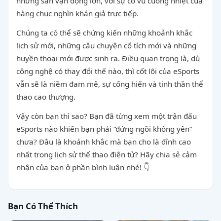
những sân vận động lớn, với sự cổ vũ cuồng nhiệt của
hàng chục nghìn khán giả trực tiếp.
Chúng ta có thể sẽ chứng kiến những khoảnh khắc
lịch sử mới, những câu chuyện cổ tích mới và những
huyền thoại mới được sinh ra. Điều quan trọng là, dù
công nghệ có thay đổi thế nào, thì cốt lõi của eSports
vẫn sẽ là niềm đam mê, sự cống hiến và tinh thần thể
thao cao thượng.
Vậy còn bạn thì sao? Bạn đã từng xem một trận đấu
eSports nào khiến bạn phải “đứng ngồi không yên”
chưa? Đâu là khoảnh khắc mà bạn cho là đỉnh cao
nhất trong lịch sử thể thao điện tử? Hãy chia sẻ cảm
nhận của bạn ở phần bình luận nhé! 👇
Bạn Có Thể Thích