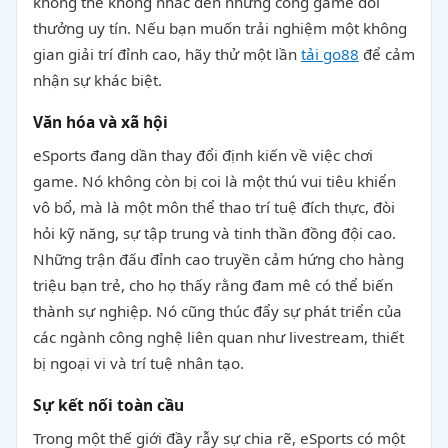
không thể không nhắc đến những cổng game đổi
thưởng uy tín. Nếu bạn muốn trải nghiệm một không
gian giải trí đỉnh cao, hãy thử một lần
tải go88
để cảm
nhận sự khác biệt.
Văn hóa và xã hội
eSports đang dần thay đổi định kiến về việc chơi
game. Nó không còn bị coi là một thú vui tiêu khiển
vô bổ, mà là một môn thể thao trí tuệ đích thực, đòi
hỏi kỹ năng, sự tập trung và tinh thần đồng đội cao.
Những trận đấu đỉnh cao truyền cảm hứng cho hàng
triệu bạn trẻ, cho họ thấy rằng đam mê có thể biến
thành sự nghiệp. Nó cũng thúc đẩy sự phát triển của
các ngành công nghệ liên quan như livestream, thiết
bị ngoại vi và trí tuệ nhân tạo.
Sự kết nối toàn cầu
Trong một thế giới đầy rẫy sự chia rẽ, eSports có một