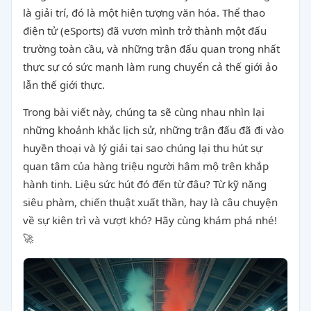
là giải trí, đó là một hiện tượng văn hóa. Thể thao
điện tử (eSports) đã vươn mình trở thành một đấu
trường toàn cầu, và những trận đấu quan trọng nhất
thực sự có sức mạnh làm rung chuyển cả thế giới ảo
lẫn thế giới thực.
Trong bài viết này, chúng ta sẽ cùng nhau nhìn lại
những khoảnh khắc lịch sử, những trận đấu đã đi vào
huyền thoại và lý giải tại sao chúng lại thu hút sự
quan tâm của hàng triệu người hâm mộ trên khắp
hành tinh. Liệu sức hút đó đến từ đâu? Từ kỹ năng
siêu phàm, chiến thuật xuất thần, hay là câu chuyện
về sự kiên trì và vượt khó? Hãy cùng khám phá nhé!
🚀