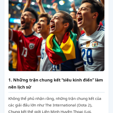
1. Những trận chung kết “siêu kinh điển” làm
nên lịch sử
Không thể phủ nhận rằng, những trận chung kết của
các giải đấu lớn như The International (Dota 2),
Chung kết thế giới Liên Minh Huyền Thoại (LoL