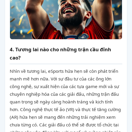
4. Tương lai nào cho những trận cầu đỉnh
cao?
Nhìn về tương lai, eSports hứa hẹn sẽ còn phát triển
mạnh mẽ hơn nữa. Với sự đầu tư của các ông lớn
công nghệ, sự xuất hiện của các tựa game mới và sự
chuyên nghiệp hóa của các giải đấu, những trận đấu
quan trọng sẽ ngày càng hoành tráng và kịch tính
hơn. Công nghệ thực tế ảo (VR) và thực tế tăng cường
(AR) hứa hẹn sẽ mang đến những trải nghiệm xem
chưa từng có. Các giải đấu có thể sẽ được tổ chức tại