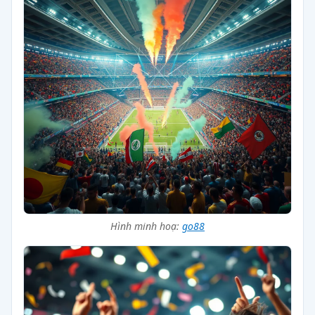
Hình minh hoạ:
go88