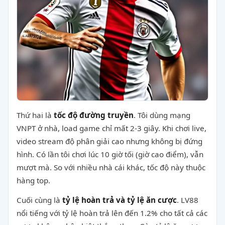
Thứ hai là
tốc độ đường truyền
. Tôi dùng mạng
VNPT ở nhà, load game chỉ mất 2-3 giây. Khi chơi live,
video stream độ phân giải cao nhưng không bị đứng
hình. Có lần tôi chơi lúc 10 giờ tối (giờ cao điểm), vẫn
mượt mà. So với nhiều nhà cái khác, tốc độ này thuộc
hàng top.
Cuối cùng là
tỷ lệ hoàn trả và tỷ lệ ăn cược
. LV88
nổi tiếng với tỷ lệ hoàn trả lên đến 1.2% cho tất cả các