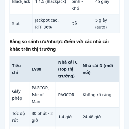
Blackjack
1:1.5 (Blackjack)
bình -
45 giây
Khó
Jackpot cao,
5 giây
Slot
Dễ
RTP 96%
(auto)
Bảng so sánh ưu/nhược điểm với các nhà cái
khác trên thị trường
Nhà cái C
Tiêu
Nhà cái D (mới
LV88
(top thị
chí
nổi)
trường)
PAGCOR,
Giấy
Isle of
PAGCOR
Không rõ ràng
phép
Man
Tốc độ
30 phút - 2
1-4 giờ
24-48 giờ
rút
giờ