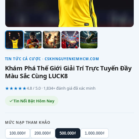
TIN TỨC CÁ CƯỢC · CSKHNGUYENKIMHCM.COM
Khám Phá Thế Giới Giải Trí Trực Tuyến Đầy
Màu Sắc Cùng LUCK8
★★★★★
4.8 / 5.0 · 1,834+ đánh giá đã xác minh
Tin Nổi Bật Hôm Nay
MỨC NẠP THAM KHẢO
100.000₫
200.000₫
500.000₫
1.000.000₫