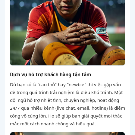
Dịch vụ hỗ trợ khách hàng tận tâm
Dù bạn có là "cao thủ" hay "newbie" thì việc gặp vấn
đề trong quá trình trải nghiệm là điều khó tránh. Một
đội ngũ hỗ trợ nhiệt tình, chuyên nghiệp, hoạt động
24/7 qua nhiều kênh (live chat, email, hotline) là điểm
cộng vô cùng lớn. Họ sẽ giúp bạn giải quyết mọi thắc
mắc một cách nhanh chóng và hiệu quả.