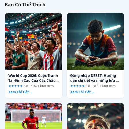
Bạn Có Thể Thích
World Cup 2026: Cuộc Tranh
Đăng nhập DEBET: Hướng
Tài Đỉnh Cao Của Các Châu
dẫn chi tiết và những lưu ý
Lục
quan trọng cho người mới
★★★★★
4.8 · 3162+ lượt xem
★★★★★
4.8 · 2810+ lượt xem
Xem Chi Tiết →
Xem Chi Tiết →