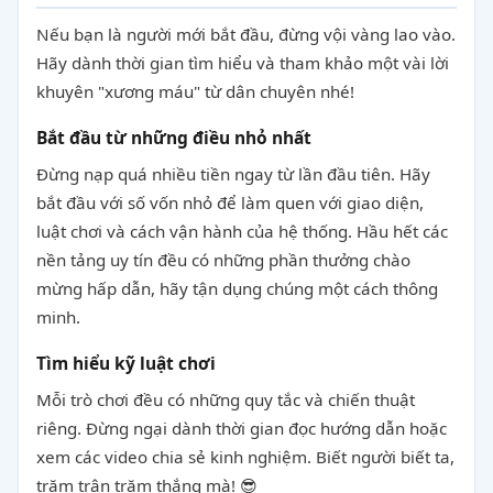
Nếu bạn là người mới bắt đầu, đừng vội vàng lao vào.
Hãy dành thời gian tìm hiểu và tham khảo một vài lời
khuyên "xương máu" từ dân chuyên nhé!
Bắt đầu từ những điều nhỏ nhất
Đừng nạp quá nhiều tiền ngay từ lần đầu tiên. Hãy
bắt đầu với số vốn nhỏ để làm quen với giao diện,
luật chơi và cách vận hành của hệ thống. Hầu hết các
nền tảng uy tín đều có những phần thưởng chào
mừng hấp dẫn, hãy tận dụng chúng một cách thông
minh.
Tìm hiểu kỹ luật chơi
Mỗi trò chơi đều có những quy tắc và chiến thuật
riêng. Đừng ngại dành thời gian đọc hướng dẫn hoặc
xem các video chia sẻ kinh nghiệm. Biết người biết ta,
trăm trận trăm thắng mà! 😎