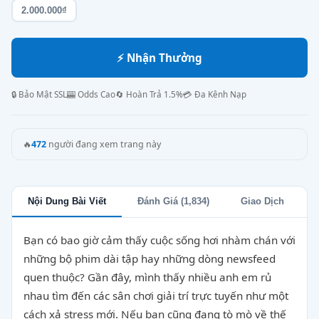
2.000.000₫
⚡ Nhận Thưởng
🔒 Bảo Mật SSL
🎰 Odds Cao
🔄 Hoàn Trả 1.5%
💳 Đa Kênh Nạp
🔥
472
người đang xem trang này
Nội Dung Bài Viết
Đánh Giá (1,834)
Giao Dịch
Bạn có bao giờ cảm thấy cuộc sống hơi nhàm chán với
những bộ phim dài tập hay những dòng newsfeed
quen thuộc? Gần đây, mình thấy nhiều anh em rủ
nhau tìm đến các sân chơi giải trí trực tuyến như một
cách xả stress mới. Nếu bạn cũng đang tò mò về thế