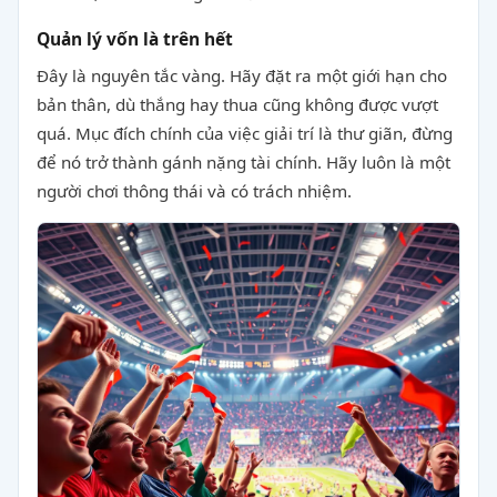
Quản lý vốn là trên hết
Đây là nguyên tắc vàng. Hãy đặt ra một giới hạn cho
bản thân, dù thắng hay thua cũng không được vượt
quá. Mục đích chính của việc giải trí là thư giãn, đừng
để nó trở thành gánh nặng tài chính. Hãy luôn là một
người chơi thông thái và có trách nhiệm.