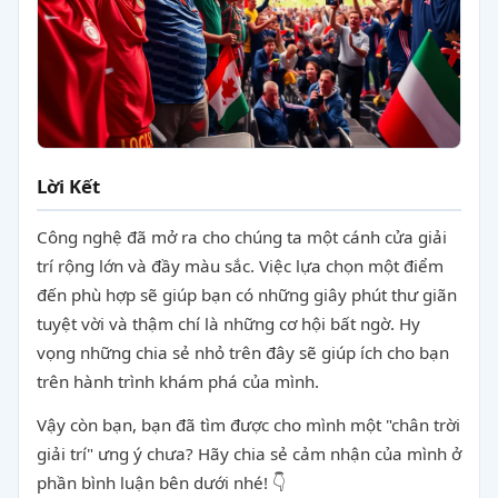
Lời Kết
Công nghệ đã mở ra cho chúng ta một cánh cửa giải
trí rộng lớn và đầy màu sắc. Việc lựa chọn một điểm
đến phù hợp sẽ giúp bạn có những giây phút thư giãn
tuyệt vời và thậm chí là những cơ hội bất ngờ. Hy
vọng những chia sẻ nhỏ trên đây sẽ giúp ích cho bạn
trên hành trình khám phá của mình.
Vậy còn bạn, bạn đã tìm được cho mình một "chân trời
giải trí" ưng ý chưa? Hãy chia sẻ cảm nhận của mình ở
phần bình luận bên dưới nhé! 👇