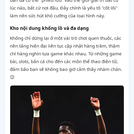
bạn đã có thể "phiêu lưu" vào thế giới giải trí bất cứ
lúc nào, bất cứ nơi đâu. Đây chính là yếu tố "cốt lõi"
làm nên sức hút khó cưỡng của loại hình này.
Kho nội dung khổng lồ và đa dạng
Không chỉ dừng lại ở một vài trò chơi quen thuộc, các
nền tảng hiện đại liên tục cập nhật hàng trăm, thậm
chí hàng nghìn tựa game khác nhau. Từ những game
bài, slots, bắn cá cho đến các môn thể thao điện tử,
đảm bảo bạn sẽ không bao giờ cảm thấy nhàm chán.
😉