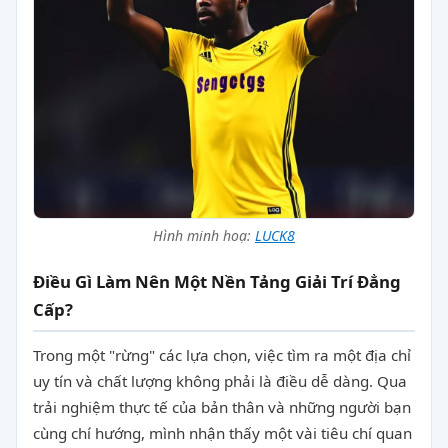
Hình minh hoạ:
LUCK8
Điều Gì Làm Nên Một Nền Tảng Giải Trí Đẳng
Cấp?
Trong một "rừng" các lựa chọn, việc tìm ra một địa chỉ
uy tín và chất lượng không phải là điều dễ dàng. Qua
trải nghiệm thực tế của bản thân và những người bạn
cùng chí hướng, mình nhận thấy một vài tiêu chí quan