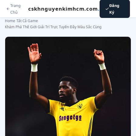
Trang
Đăng
cskhnguyenkimhcm.com
.
Chủ
Ký
Home
›
Tất Cả Game
›
Khám Phá Thế Giới Giải Trí Trực Tuyến Đầy Màu Sắc Cùng