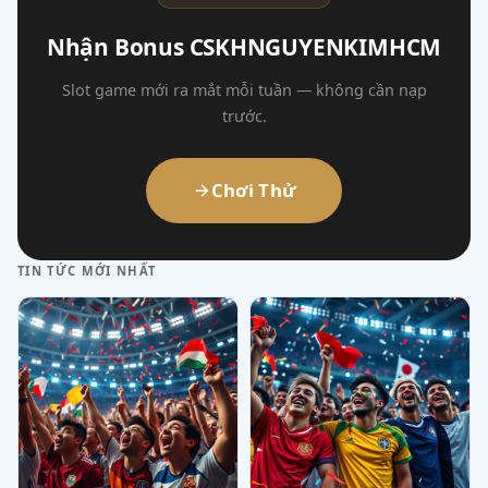
Nhận Bonus CSKHNGUYENKIMHCM
Slot game mới ra mắt mỗi tuần — không cần nạp
trước.
Chơi Thử
TIN TỨC MỚI NHẤT