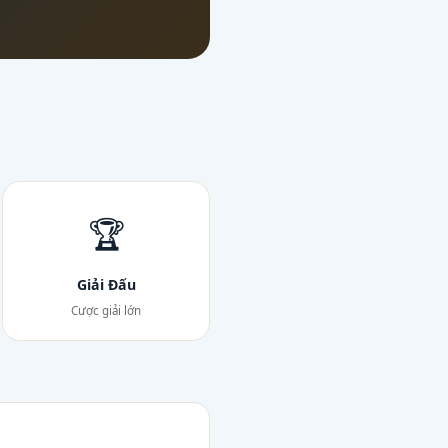
🏆
Giải Đấu
Cược giải lớn