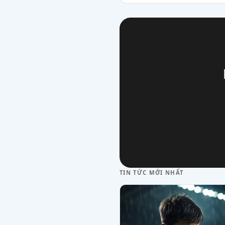
TIN TỨC MỚI NHẤT