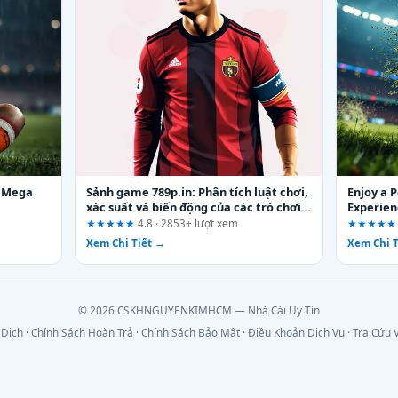
ố Mega
Sảnh game 789p.in: Phân tích luật chơi,
Enjoy a 
xác suất và biến động của các trò chơi
Experien
mới
★★★★★
4.8 · 2853+ lượt xem
★★★★
Xem Chi Tiết →
Xem Chi 
© 2026 CSKHNGUYENKIMHCM — Nhà Cái Uy Tín
 Dịch
·
Chính Sách Hoàn Trả
·
Chính Sách Bảo Mật
·
Điều Khoản Dịch Vụ
·
Tra Cứu 