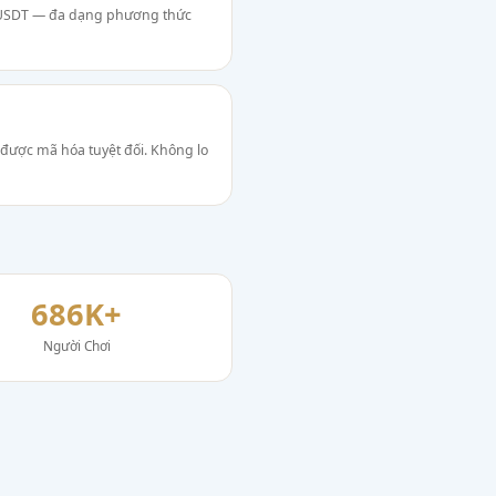
 USDT — đa dạng phương thức
 được mã hóa tuyệt đối. Không lo
686K+
Người Chơi