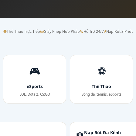
⚽
Thể Thao Trực Tiếp
📜
Giấy Phép Hợp Pháp
📞
Hỗ Trợ 24/7
⚡
Nạp Rút 3 Phút
🎮
⚽
eSports
Thể Thao
LOL, Dota 2, CS:GO
Bóng đá, tennis, eSports
Nạp Rút Đa Kênh
🏦