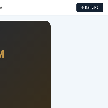
CÁ
Đăng Ký
M