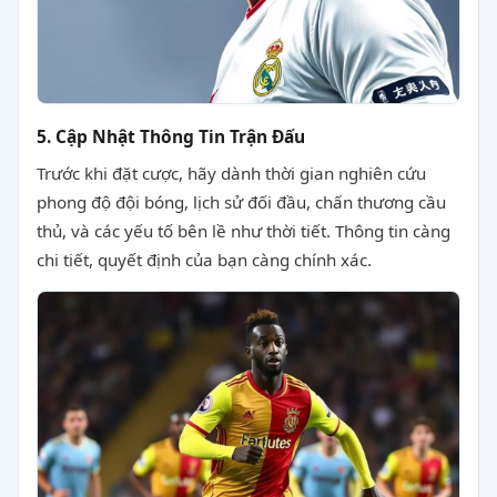
5. Cập Nhật Thông Tin Trận Đấu
Trước khi đặt cược, hãy dành thời gian nghiên cứu
phong độ đội bóng, lịch sử đối đầu, chấn thương cầu
thủ, và các yếu tố bên lề như thời tiết. Thông tin càng
chi tiết, quyết định của bạn càng chính xác.