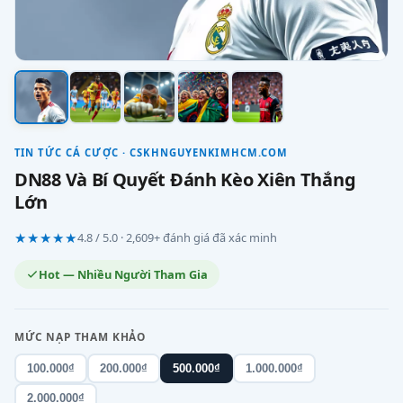
TIN TỨC CÁ CƯỢC · CSKHNGUYENKIMHCM.COM
DN88 Và Bí Quyết Đánh Kèo Xiên Thắng
Lớn
★★★★★
4.8 / 5.0 · 2,609+ đánh giá đã xác minh
Hot — Nhiều Người Tham Gia
MỨC NẠP THAM KHẢO
100.000₫
200.000₫
500.000₫
1.000.000₫
2.000.000₫