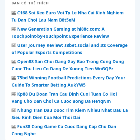
BẠN CÓ THỂ THÍCH
🎰
C168 Soi Keo Euro Voi Ty Le Nha Cai Kinh Nghiem
Tu Dan Choi Lau Nam B8t5eM
🎰
New Generation Gaming at hi88c.com: A
Touchpoint-by-Touchpoint Experience Review
🎰
User Journey Review: s8bet.social and Its Coverage
of Popular Esports Competitions
🎰
Open88 San Choi Dang Gay Bao Trong Cong Dong
Cuoc Thu Lieu Co Dang De Xuong Tien WnGQPz
🎰
75bd Winning Football Predictions Every Day Your
Guide To Smarter Betting AukYW5
🎰
Kp88 Du Doan Tran Cau Dinh Cuoi Tuan Co Hoi
Vang Cho Dan Choi Ca Cuoc Bong Da He1qNm
🎰
Nhung Tran Dau Duoc Tim Kiem Nhieu Nhat Dau La
Sieu Kinh Dien Cua Moi Thoi Dai
🎰
Fun88 Cong Game Ca Cuoc Dang Cap Cho Dan
Cong Nghe