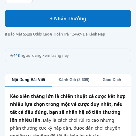
⚡ Nhận Thưởng
🔒 Bảo Mật SSL
🎰 Odds Cao
🔄 Hoàn Trả 1.5%
💳 Đa Kênh Nạp
🔥
448
người đang xem trang này
Nội Dung Bài Viết
Đánh Giá (2,609)
Giao Dịch
Kèo xiên thắng lớn là chiến thuật cá cược kết hợp
nhiều lựa chọn trong một vé cược duy nhất, nếu
tất cả đều đúng, bạn sẽ nhân hệ số tiền thưởng
lên nhiều lần.
Đây là cách chơi rủi ro cao nhưng
phần thưởng cực kỳ hấp dẫn, được dân chơi chuyên
nghiệp ưa chuộng để tối đa hóa lợi nhuận.