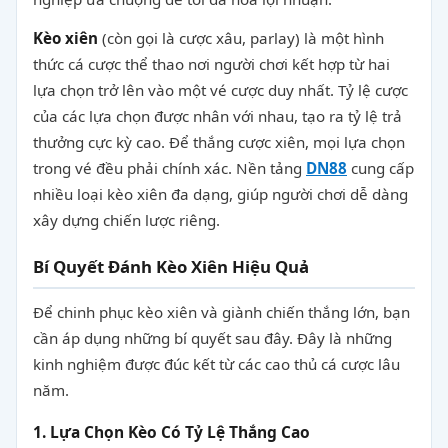
Kèo xiên
(còn gọi là cược xâu, parlay) là một hình
thức cá cược thể thao nơi người chơi kết hợp từ hai
lựa chọn trở lên vào một vé cược duy nhất. Tỷ lệ cược
của các lựa chọn được nhân với nhau, tạo ra tỷ lệ trả
thưởng cực kỳ cao. Để thắng cược xiên, mọi lựa chọn
trong vé đều phải chính xác. Nền tảng
DN88
cung cấp
nhiều loại kèo xiên đa dạng, giúp người chơi dễ dàng
xây dựng chiến lược riêng.
Bí Quyết Đánh Kèo Xiên Hiệu Quả
Để chinh phục kèo xiên và giành chiến thắng lớn, bạn
cần áp dụng những bí quyết sau đây. Đây là những
kinh nghiệm được đúc kết từ các cao thủ cá cược lâu
năm.
1. Lựa Chọn Kèo Có Tỷ Lệ Thắng Cao