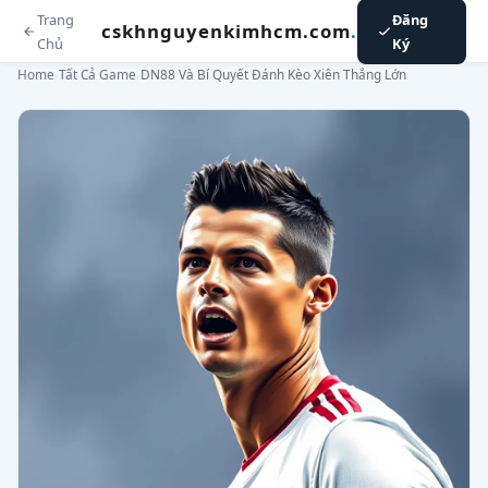
Trang
Đăng
cskhnguyenkimhcm.com
.
Chủ
Ký
Home
›
Tất Cả Game
›
DN88 Và Bí Quyết Đánh Kèo Xiên Thắng Lớn