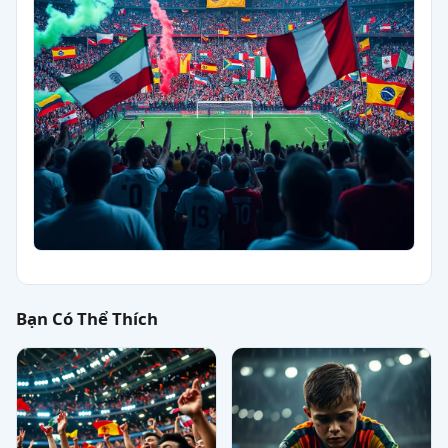
Bạn Có Thể Thích