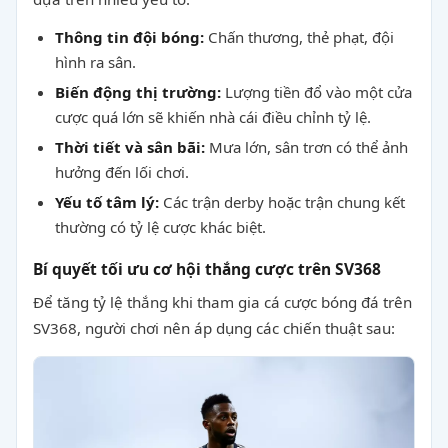
Thông tin đội bóng:
Chấn thương, thẻ phạt, đội
hình ra sân.
Biến động thị trường:
Lượng tiền đổ vào một cửa
cược quá lớn sẽ khiến nhà cái điều chỉnh tỷ lệ.
Thời tiết và sân bãi:
Mưa lớn, sân trơn có thể ảnh
hưởng đến lối chơi.
Yếu tố tâm lý:
Các trận derby hoặc trận chung kết
thường có tỷ lệ cược khác biệt.
Bí quyết tối ưu cơ hội thắng cược trên SV368
Để tăng tỷ lệ thắng khi tham gia cá cược bóng đá trên
SV368, người chơi nên áp dụng các chiến thuật sau: