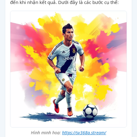
đến khi nhận kết quả. Dưới đây là các bước cụ thể:
Hình minh hoạ:
https://sv368a.stream/