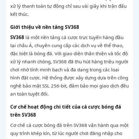
xử lý thanh toán tự động chỉ sau vài giây khi trận đấu
kết thúc.
Giới thiệu về nền tảng SV368
SV368
là một nền tảng cá cược trực tuyến hàng đầu
tại châu Á, chuyên cung cấp các dịch vụ về thể thao,
đặc biệt là bóng đá. Với giao diện thân thiện và tốc độ
xử lý nhanh chóng, SV368 đã thu hút hàng triệu người
chơi nhờ tính minh bạch và đa dạng trong các loại
hình đặt cược. Hệ thống được xây dựng dựa trên công
nghệ bảo mật SSL 256-bit, đảm bảo mọi giao dịch đều
an toàn tuyệt đối.
Cơ chế hoạt động chi tiết của cá cược bóng đá
trên SV368
Cơ chế cá cược bóng đá trên SV368 vận hành qua một
quy trình khép kín, từ lúc người chơi đăng nhập cho