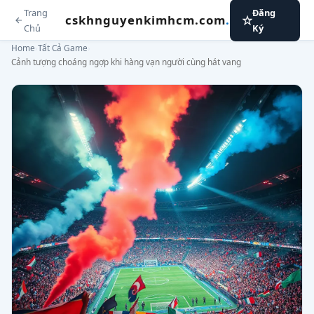
Trang
Đăng
cskhnguyenkimhcm.com
.
Chủ
Ký
Home
›
Tất Cả Game
›
Cảnh tượng choáng ngợp khi hàng vạn người cùng hát vang