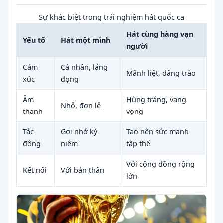
Sự khác biệt trong trải nghiệm hát quốc ca
Hát cùng hàng vạn
Yếu tố
Hát một mình
người
Cảm
Cá nhân, lắng
Mãnh liệt, dâng trào
xúc
đọng
Âm
Hùng tráng, vang
Nhỏ, đơn lẻ
thanh
vọng
Tác
Gợi nhớ kỷ
Tạo nên sức mạnh
động
niệm
tập thể
Với cộng đồng rộng
Kết nối
Với bản thân
lớn