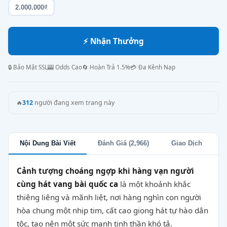
2.000.000₫
⚡ Nhận Thưởng
🔒 Bảo Mật SSL
🎰 Odds Cao
🔄 Hoàn Trả 1.5%
💳 Đa Kênh Nạp
🔥
312
người đang xem trang này
Nội Dung Bài Viết
Đánh Giá (2,966)
Giao Dịch
Cảnh tượng choáng ngợp khi hàng vạn người
cùng hát vang bài quốc ca
là một khoảnh khắc
thiêng liêng và mãnh liệt, nơi hàng nghìn con người
hòa chung một nhịp tim, cất cao giọng hát tự hào dân
tộc, tạo nên một sức mạnh tinh thần khó tả.