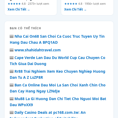
hiện bất cứ lúc nào
Challenges Across
★★★★★
4.8 · 2373+ lượt xem
★★★★★
4.8 · 1956+ lượt xem
nbet.global – A UX Review
Xem Chi Tiết →
Xem Chi Tiết →
of Who Should Dive In and
Who Should Stay Ashore
BẠN CÓ THỂ THÍCH
🎰
Nha Cai On68 San Choi Ca Cuoc Truc Tuyen Uy Tin
Hang Dau Chau A BPQ1AD
🎰
www.shahidahtravel.com
🎰
Cape Verde Lan Dau Du World Cup Cau Chuyen Co
Tich Giua Dai Duong
🎰
Rr88 Trai Nghiem Xem Keo Chuyen Nghiep Huong
Dan Tu A Z LsZP8R
🎰
Ban Ca Online Dau Moi La San Choi Xanh Chin Cho
Dan Cay Hang Ngay LZNdJe
🎰
Mu88 La Gi Huong Dan Chi Tiet Cho Nguoi Moi Bat
Dau WPoXX9
🎰
Daily Casino Deals at pc168.com.tw: An