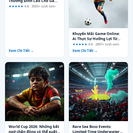
Thưởng Đỉnh Cao Cho Game
Thủ Việt
★★★★★
4.8 · 3005+ lượt xem
Khuyến Mãi Game Online:
Ai Thực Sự Hưởng Lợi Từ
Các Ưu Đãi Tại kp88.health?
★★★★★
4.8 · 2897+ lượt xem
Xem Chi Tiết →
Xem Chi Tiết →
World Cup 2026: Những bất
Rare Sea Boss Events:
ngờ chấn động có thể xuất
Limited-Time Underwater