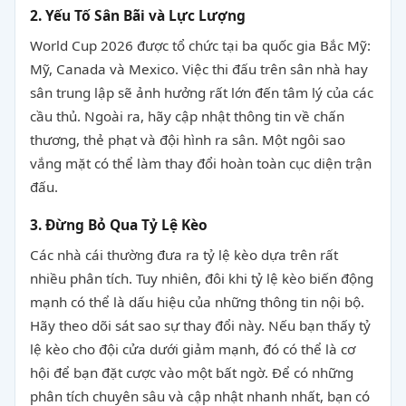
2. Yếu Tố Sân Bãi và Lực Lượng
World Cup 2026 được tổ chức tại ba quốc gia Bắc Mỹ:
Mỹ, Canada và Mexico. Việc thi đấu trên sân nhà hay
sân trung lập sẽ ảnh hưởng rất lớn đến tâm lý của các
cầu thủ. Ngoài ra, hãy cập nhật thông tin về chấn
thương, thẻ phạt và đội hình ra sân. Một ngôi sao
vắng mặt có thể làm thay đổi hoàn toàn cục diện trận
đấu.
3. Đừng Bỏ Qua Tỷ Lệ Kèo
Các nhà cái thường đưa ra tỷ lệ kèo dựa trên rất
nhiều phân tích. Tuy nhiên, đôi khi tỷ lệ kèo biến động
mạnh có thể là dấu hiệu của những thông tin nội bộ.
Hãy theo dõi sát sao sự thay đổi này. Nếu bạn thấy tỷ
lệ kèo cho đội cửa dưới giảm mạnh, đó có thể là cơ
hội để bạn đặt cược vào một bất ngờ. Để có những
phân tích chuyên sâu và cập nhật nhanh nhất, bạn có