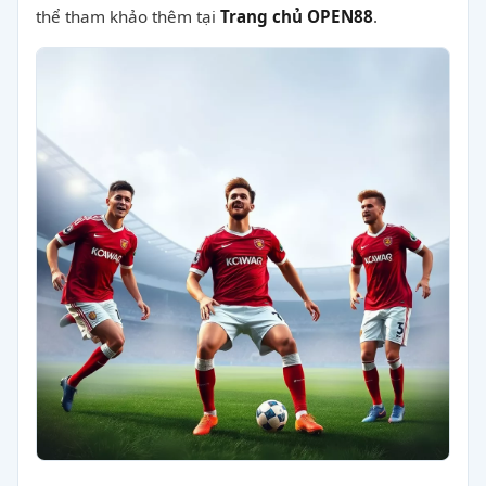
thể tham khảo thêm tại
Trang chủ OPEN88
.