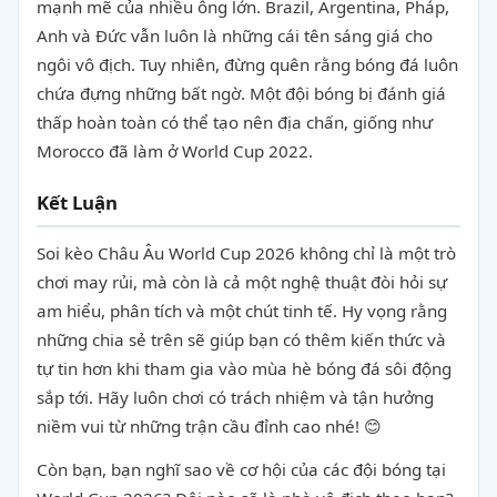
mạnh mẽ của nhiều ông lớn. Brazil, Argentina, Pháp,
Anh và Đức vẫn luôn là những cái tên sáng giá cho
ngôi vô địch. Tuy nhiên, đừng quên rằng bóng đá luôn
chứa đựng những bất ngờ. Một đội bóng bị đánh giá
thấp hoàn toàn có thể tạo nên địa chấn, giống như
Morocco đã làm ở World Cup 2022.
Kết Luận
Soi kèo Châu Âu World Cup 2026 không chỉ là một trò
chơi may rủi, mà còn là cả một nghệ thuật đòi hỏi sự
am hiểu, phân tích và một chút tinh tế. Hy vọng rằng
những chia sẻ trên sẽ giúp bạn có thêm kiến thức và
tự tin hơn khi tham gia vào mùa hè bóng đá sôi động
sắp tới. Hãy luôn chơi có trách nhiệm và tận hưởng
niềm vui từ những trận cầu đỉnh cao nhé! 😊
Còn bạn, bạn nghĩ sao về cơ hội của các đội bóng tại