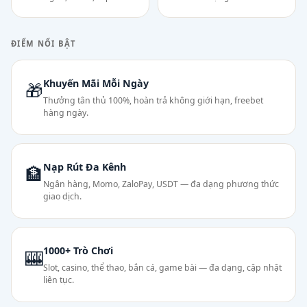
ĐIỂM NỔI BẬT
Khuyến Mãi Mỗi Ngày
🎁
Thưởng tân thủ 100%, hoàn trả không giới hạn, freebet
hàng ngày.
Nạp Rút Đa Kênh
🏦
Ngân hàng, Momo, ZaloPay, USDT — đa dạng phương thức
giao dịch.
1000+ Trò Chơi
🎰
Slot, casino, thể thao, bắn cá, game bài — đa dạng, cập nhật
liên tục.