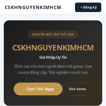
CSKHNGUYENKIMHCM
.
Đăng Ký
KHUYẾN MÃI TÂN THỦ 2026
CSKHNGUYENKIMHCM
Gia Nhập Uy Tín
Đỉnh cao cho mọi người đam mê game. Live
casino đẳng cấp. Trải nghiệm mượt mà.
→ Chơi Thử Ngay
Slot Game