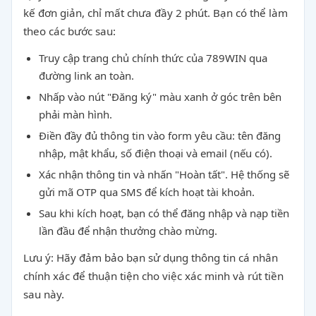
kế đơn giản, chỉ mất chưa đầy 2 phút. Bạn có thể làm
theo các bước sau:
Truy cập trang chủ chính thức của 789WIN qua
đường link an toàn.
Nhấp vào nút "Đăng ký" màu xanh ở góc trên bên
phải màn hình.
Điền đầy đủ thông tin vào form yêu cầu: tên đăng
nhập, mật khẩu, số điện thoại và email (nếu có).
Xác nhận thông tin và nhấn "Hoàn tất". Hệ thống sẽ
gửi mã OTP qua SMS để kích hoạt tài khoản.
Sau khi kích hoạt, bạn có thể đăng nhập và nạp tiền
lần đầu để nhận thưởng chào mừng.
Lưu ý: Hãy đảm bảo bạn sử dụng thông tin cá nhân
chính xác để thuận tiện cho việc xác minh và rút tiền
sau này.