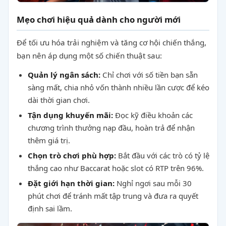
Mẹo chơi hiệu quả dành cho người mới
Để tối ưu hóa trải nghiệm và tăng cơ hội chiến thắng,
bạn nên áp dụng một số chiến thuật sau:
Quản lý ngân sách:
Chỉ chơi với số tiền bạn sẵn
sàng mất, chia nhỏ vốn thành nhiều lần cược để kéo
dài thời gian chơi.
Tận dụng khuyến mãi:
Đọc kỹ điều khoản các
chương trình thưởng nạp đầu, hoàn trả để nhận
thêm giá trị.
Chọn trò chơi phù hợp:
Bắt đầu với các trò có tỷ lệ
thắng cao như Baccarat hoặc slot có RTP trên 96%.
Đặt giới hạn thời gian:
Nghỉ ngơi sau mỗi 30
phút chơi để tránh mất tập trung và đưa ra quyết
định sai lầm.