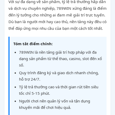
Với sự đa dạng về sản phẩm, tỷ lệ trả thưởng hấp dẫn
và dịch vụ chuyên nghiệp, 789WIN xứng đáng là điểm
đến lý tưởng cho những ai đam mê giải trí trực tuyến.
Dù bạn là người mới hay cao thủ, nền tảng này đều có
thể đáp ứng mọi nhu cầu của bạn một cách tốt nhất.
Tóm tắt điểm chính:
789WIN là nền tảng giải trí hợp pháp với đa
dạng sản phẩm từ thể thao, casino, slot đến xổ
số.
Quy trình đăng ký và giao dịch nhanh chóng,
hỗ trợ 24/7.
Tỷ lệ trả thưởng cao và thời gian rút tiền siêu
tốc chỉ 5-15 phút.
Người chơi nên quản lý vốn và tận dụng
khuyến mãi để chơi hiệu quả.