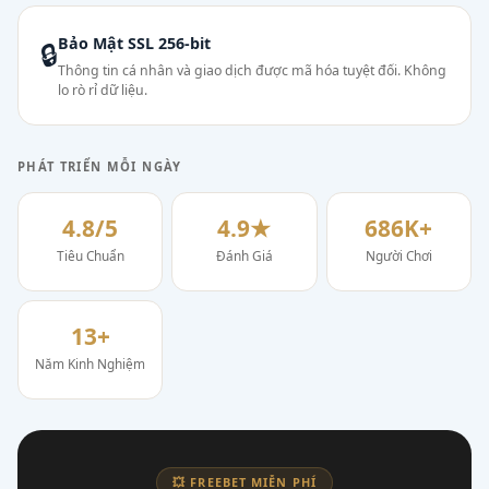
Bảo Mật SSL 256-bit
🔒
Thông tin cá nhân và giao dịch được mã hóa tuyệt đối. Không
lo rò rỉ dữ liệu.
PHÁT TRIỂN MỖI NGÀY
4.8/5
4.9★
686K+
Tiêu Chuẩn
Đánh Giá
Người Chơi
13+
Năm Kinh Nghiệm
💥 FREEBET MIỄN PHÍ