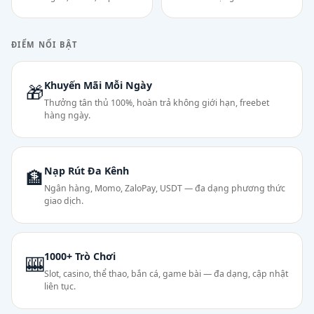
ĐIỂM NỔI BẬT
Khuyến Mãi Mỗi Ngày
🎁
Thưởng tân thủ 100%, hoàn trả không giới hạn, freebet
hàng ngày.
Nạp Rút Đa Kênh
🏦
Ngân hàng, Momo, ZaloPay, USDT — đa dạng phương thức
giao dịch.
1000+ Trò Chơi
🎰
Slot, casino, thể thao, bắn cá, game bài — đa dạng, cập nhật
liên tục.