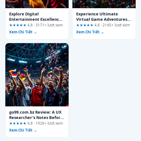
Explore Digital
Experience Ultimate
Entertainment Excellence
Virtual Game Adventures
at uu88pai.com: An
Through dn8809.com: A
★★★★★
4.8 · 3171+ lượt xem
★★★★★
4.8 · 2145+ lượt xem
Independent Review
Touchpoint Review
Xem Chi Tiết →
Xem Chi Tiết →
go99.com.bz Review: A UX
Researcher’s Notes Before
You Pick a Gaming
★★★★★
4.8 · 1926+ lượt xem
Platform
Xem Chi Tiết →