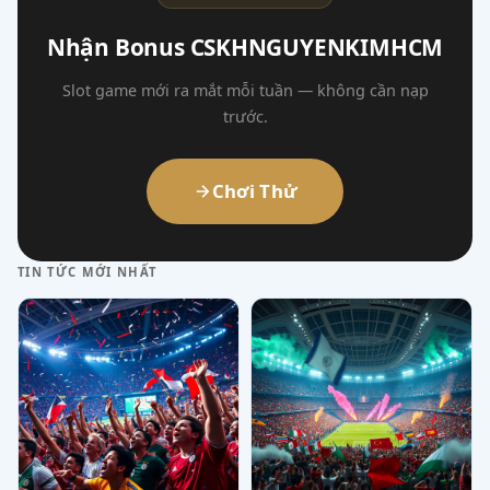
Nhận Bonus CSKHNGUYENKIMHCM
Slot game mới ra mắt mỗi tuần — không cần nạp
trước.
Chơi Thử
TIN TỨC MỚI NHẤT