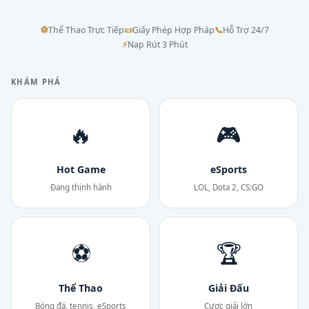
⚽
Thể Thao Trực Tiếp
📜
Giấy Phép Hợp Pháp
📞
Hỗ Trợ 24/7
⚡
Nạp Rút 3 Phút
KHÁM PHÁ
🔥
🎮
Hot Game
eSports
Đang thịnh hành
LOL, Dota 2, CS:GO
⚽
🏆
Thể Thao
Giải Đấu
Bóng đá, tennis, eSports
Cược giải lớn