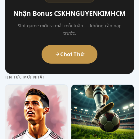
Nhận Bonus CSKHNGUYENKIMHCM
Slot game mới ra mắt mỗi tuần — không cần nạp
trước.
Chơi Thử
TIN TỨC MỚI NHẤT