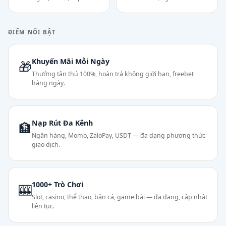
ĐIỂM NỔI BẬT
Khuyến Mãi Mỗi Ngày
🎁
Thưởng tân thủ 100%, hoàn trả không giới hạn, freebet
hàng ngày.
Nạp Rút Đa Kênh
🏦
Ngân hàng, Momo, ZaloPay, USDT — đa dạng phương thức
giao dịch.
1000+ Trò Chơi
🎰
Slot, casino, thể thao, bắn cá, game bài — đa dạng, cập nhật
liên tục.