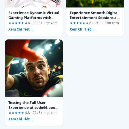
Experience Dynamic Virtual
Experience Smooth Digital
Gaming Platforms with
Entertainment Sessions at
yhylc88.com: A UX Review
linzhiphoenix.io
★★★★★
4.8 · 3003+ lượt xem
★★★★★
4.8 · 1911+ lượt xem
Xem Chi Tiết →
Xem Chi Tiết →
Testing the Full User
Experience at sodo66.boo:
A UX-Focused Review
★★★★★
4.8 · 2745+ lượt xem
Xem Chi Tiết →