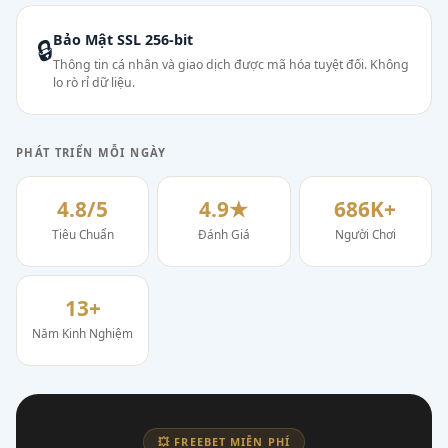
Bảo Mật SSL 256-bit
🔒
Thông tin cá nhân và giao dịch được mã hóa tuyệt đối. Không
lo rò rỉ dữ liệu.
PHÁT TRIỂN MỖI NGÀY
4.8/5
4.9★
686K+
Tiêu Chuẩn
Đánh Giá
Người Chơi
13+
Năm Kinh Nghiệm
💥 FREEBET MIỄN PHÍ