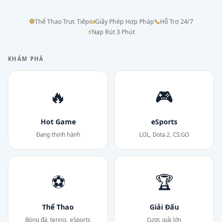
⚽
Thể Thao Trực Tiếp
📜
Giấy Phép Hợp Pháp
📞
Hỗ Trợ 24/7
⚡
Nạp Rút 3 Phút
KHÁM PHÁ
🔥
🎮
Hot Game
eSports
Đang thịnh hành
LOL, Dota 2, CS:GO
⚽
🏆
Thể Thao
Giải Đấu
Bóng đá, tennis, eSports
Cược giải lớn