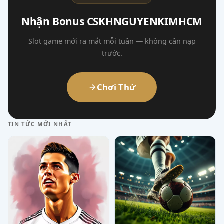
Nhận Bonus CSKHNGUYENKIMHCM
Slot game mới ra mắt mỗi tuần — không cần nạp
trước.
Chơi Thử
TIN TỨC MỚI NHẤT