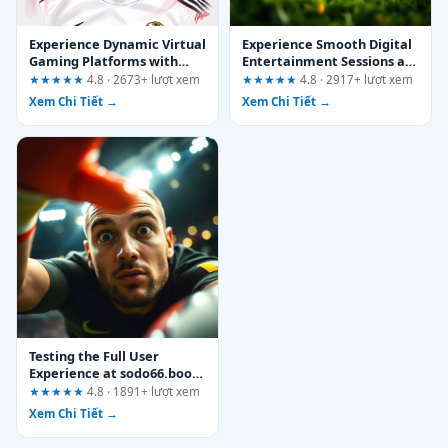
Experience Dynamic Virtual
Experience Smooth Digital
Gaming Platforms with
Entertainment Sessions at
yhylc88.com: A UX Review
linzhiphoenix.io
★★★★★
4.8 · 2673+ lượt xem
★★★★★
4.8 · 2917+ lượt xem
Xem Chi Tiết →
Xem Chi Tiết →
Testing the Full User
Experience at sodo66.boo:
A UX-Focused Review
★★★★★
4.8 · 1891+ lượt xem
Xem Chi Tiết →